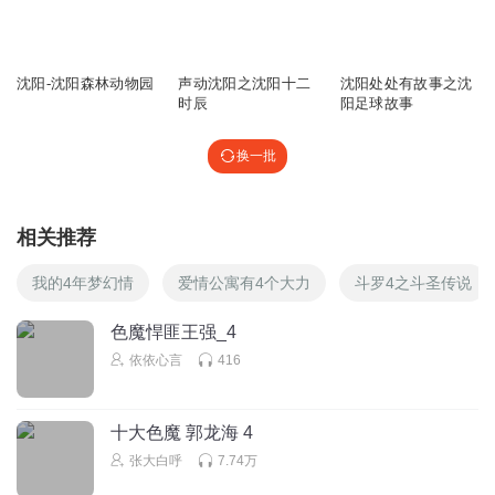
604
2.93万
5.02万
沈阳-沈阳森林动物园
声动沈阳之沈阳十二
沈阳处处有故事之沈
时辰
阳足球故事
换一批
相关推荐
我的4年梦幻情
爱情公寓有4个大力
斗罗4之斗圣传说
色魔悍匪王强_4
依依心言
416
十大色魔 郭龙海 4
张大白呼
7.74万