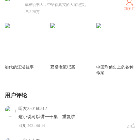
草根说书人，带给你真实的大案纪实。
加关注
3.28万
2740
2.11万
108.07万
加代的江湖往事
双桥老流氓案
中国刑侦史上的各种
命案
用户评论
听友250160312
这小说可以讲一干集，重复讲
回复
2021-06-14
2