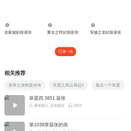
回复
2021-12-06
0
AyoungLiSa
喜欢猫豆，就是书的后半部分很无语
927.16万
3.76万
1.26万
农家媳妇很嚣张
重生之悍妃很嚣张
穿越之皇妃很嚣张
回复
2021-12-06
0
池卿妤
换一批
回复
2020-08-21
0
相关推荐
听友217871944
终于结局了
异界之张狗蛋传奇
坏蛋之风云再起2
最后一个坏蛋
回复
2021-03-31
0
坏蛋四 3851 嚣张
播者刺心_伍哈剧社
2655
第1038章嚣张的很