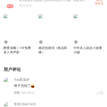
喜马拉雅女主播排行第666666位实力主播，请多加关注！详情请持续关注~
加关注
20.06万
5.97万
12.83万
4287
醉爱成瘾丨VIP免费
婚恋也缠绵（精品双
中外名人励志小故事
多人有声剧
播）
20篇
用户评论
Yan苏浅汐
终于完结了
回复
2020-08-21
2
听友206415419