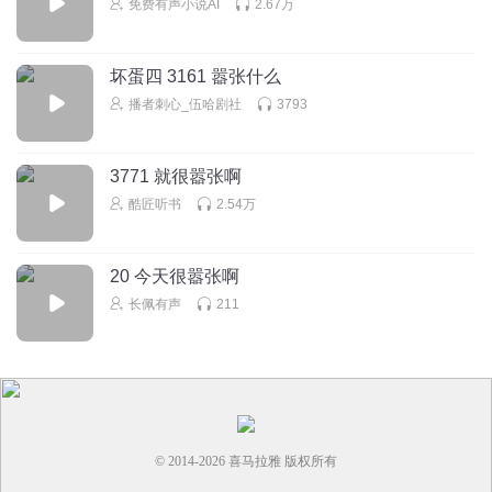
免费有声小说AI
2.67万
坏蛋四 3161 嚣张什么
播者刺心_伍哈剧社
3793
3771 就很嚣张啊
酷匠听书
2.54万
20 今天很嚣张啊
长佩有声
211
© 2014-
2026
喜马拉雅 版权所有