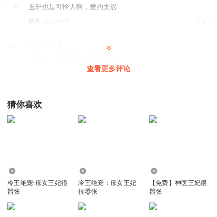
玉轩也是可怜人啊，爱的太迟
回复
2021-05-16
2
开心的骷髅
为什么不把两个男人都收了啊
查看更多评论
回复
2021-04-15
2
听友199491487
猜你喜欢
很好听，故事很感人。
回复
2020-10-09
2
十年尘寰秋
主播的声音很好听，小说内容太让人无语了
回复
151.25万
1242.22万
340.56万
2020-09-27
1
冷王绝宠:庶女王妃很
冷王绝宠：庶女王妃
【免费】神医王妃很
嚣张
很嚣张
嚣张
AyoungLiSa
结局居然男主还不知道女主穿越哎