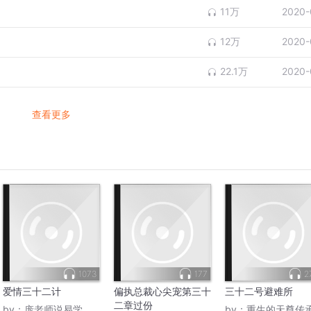
11万
2020-
12万
2020-
22.1万
2020-
查看更多
1073
177
2
爱情三十二计
偏执总裁心尖宠第三十
三十二号避难所
二章过份
by：
庞老师说易学
by：
重生的天尊传