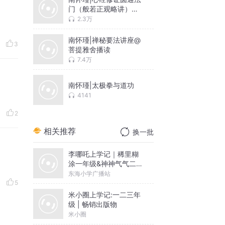
门（般若正观略讲）附
南师原音
2.3万
南怀瑾|禅秘要法讲座@
3
菩提雅舍播读
7.4万
南怀瑾|太极拳与道功
4141
2
相关推荐
换一批
李哪吒上学记｜稀里糊
涂一年级&神神气气二年
级
东海小学广播站
5
米小圈上学记:一二三年
级 | 畅销出版物
米小圈