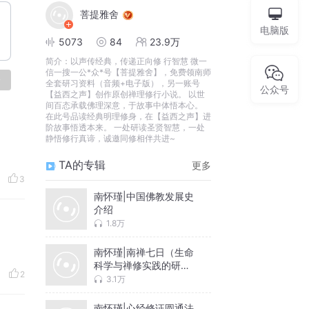
菩提雅舍
电脑版
5073
84
23.9万
简介：
以声传经典，传递正向修 行智慧 微一
信一搜一公*众*号【菩提雅舍】，免费领南师
论
全套研习资料（音频+电子版），另一账号
公众号
【益西之声】创作原创禅理修行小说。 以世
间百态承载佛理深意，于故事中体悟本心。
在此号品读经典明理修身，在【益西之声】进
阶故事悟透本来。 一处研读圣贤智慧，一处
静悟修行真谛，诚邀同修相伴共进~
TA的专辑
更多
3
南怀瑾|中国佛教发展史
介绍
1.8万
南怀瑾|南禅七日（生命
科学与禅修实践的研
2
究）
3.1万
南怀瑾|心经修证圆通法