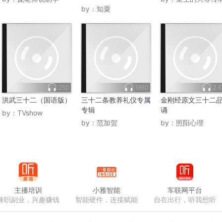
by：
知粟
250
1860
2.
洪武三十二（国语版）
三十二条教养礼仪专属
金刚经原文三十二
专辑
诵
by：
TVshow
by：
范加贺
by：
照阳心理
主播培训
小雅智能
车联网平台
兼职副业，兴趣赚钱
智能硬件，连接赋能
自在出行，听我想听