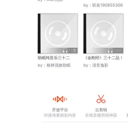
by：
听友190855306
1.5万
3965
助眠纯音乐三十二
《金刚经》三十二品！
by：
格林强效助眠
by：
清音逸影
开放平台
云剪辑
对接海量精彩内容
在线音频剪辑神器