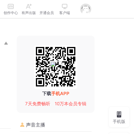
创作中心
有声出版
开通会员
客户端
下载
手机APP
7天免费畅听
10万本会员专辑
手机版
声音主播