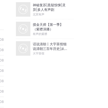
神秘复苏|悬疑惊悚|灵
异|多人有声剧
北冥有声
摸金天师【第一季】
（紫襟演播）
有声的紫襟
08
话说清朝丨大宇茶馆细
说清朝三百年历史|从努
08
尔哈赤到末代皇帝溥仪|
大宇茶馆
康熙雍正乾隆
08
08
08
08
08