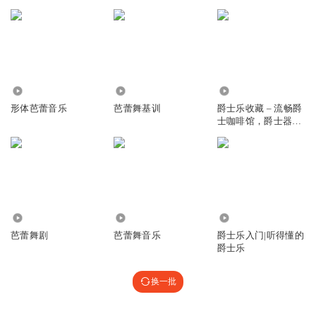
9462
161.91万
1.13万
形体芭蕾音乐
芭蕾舞基训
爵士乐收藏 – 流畅爵
士咖啡馆，爵士器
乐，最浪漫的爵士歌
曲
6.07万
46.47万
26.16万
芭蕾舞剧
芭蕾舞音乐
爵士乐入门|听得懂的
爵士乐
换一批