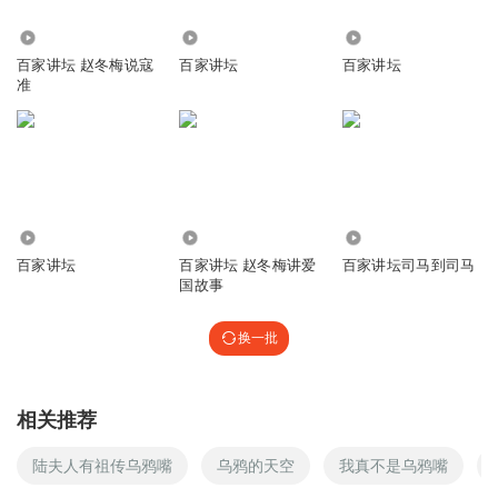
0
5.35万
694
6.81万
1866508vycv
回复 @
littlelistener
:
是的，小学水平听这，能听出初中
百家讲坛 赵冬梅说寇
百家讲坛
百家讲坛
水平就不错了
准
听友241654912
讲的太细了，再精炼些更好
回复
2020-10-16
1
1.90万
7469
567
淘__淘__
百家讲坛
百家讲坛 赵冬梅讲爱
百家讲坛司马到司马
不错😊
国故事
回复
2020-08-25
1
换一批
13502909bfp
真好听
相关推荐
回复
2020-07-24
1
陆夫人有祖传乌鸦嘴
乌鸦的天空
我真不是乌鸦嘴
云v想衣裳