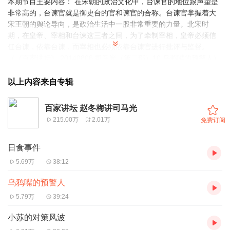
本期节目主要内容： 在宋朝的政治文化中，台谏官的地位跟声望是
非常高的，台谏官就是御史台的官和谏官的合称。台谏官掌握着大
宋王朝的舆论导向，是政治生活中一股非常重要的力量。北宋时
期，在皇帝、宰相和台谏这三者之间，为了牵制宰相，皇帝必须信
任台谏，依靠台谏，而宰相也必须依靠台谏官进行批评与监督。
（《百家讲坛》 20140806 司马光（第二部）10 乌鸦嘴的预警人）
以上内容来自专辑
百家讲坛 赵冬梅讲司马光
215.00万
2.01万
免费订阅
日食事件
5.69万
38:12
乌鸦嘴的预警人
5.79万
39:24
小苏的对策风波