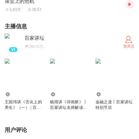
庙堂上的危机
1.63万
36:57
主播信息
百家讲坛
加关注
280.95万
6751
484
93
王国玮讲《舌尖上的
杨雨讲《诗画桥》丨
金融之道丨百家讲坛
养生》（一） | 百家
百家讲坛名师解读丨
特别节目
讲坛名师 | 黄帝内经 |
传统文化丨唐诗
中医养生 | 药食同源 |
大师课
用户评论