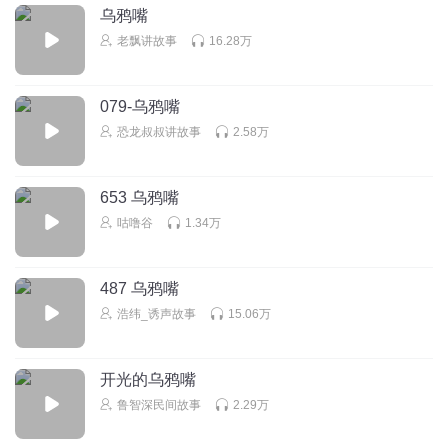
讲述不够精彩。。。
乌鸦嘴
老飘讲故事
16.28万
回复
2019-04-16
1
子墨君
079-乌鸦嘴
恐龙叔叔讲故事
2.58万
回复
2015-07-21
1
努力追风筝的人
653 乌鸦嘴
差之毫厘，繆之千里
咕噜谷
1.34万
回复
2014-08-07
0
487 乌鸦嘴
Nepuno
回复 @
努力追风筝的人
:
你除了会这个成语之外，没有任何
浩纬_诱声故事
15.06万
观点。会拉屎不知道哪里去找马桶
开光的乌鸦嘴
鲁智深民间故事
2.29万