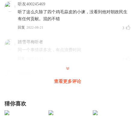
听友400245469
听了这么久除了四个鸡毛蒜皮的小谏，没看到他对朝政民生
有任何贡献。混的不错
回复
2022-08-21
3
踏雪寻梅听者
同一个事情讲多次，有点浪费时间
回复
2021-11-11
2
Nepuno
这个司马光对于当时的社会冗余感到自己有危机意识，他的
查看更多评论
三札给皇帝提出很多。现在看来好像有点道理，但是没法改
啊。实际王安石也是想改变，但是没有改成
猜你喜欢
回复
2020-11-22
2
littlelistener
好像在给初中生上课，过于啰嗦了。
回复
2019-01-28