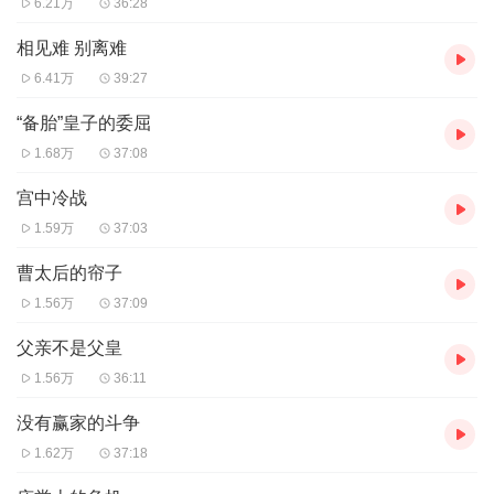
6.21万
36:28
相见难 别离难
6.41万
39:27
“备胎”皇子的委屈
1.68万
37:08
宫中冷战
1.59万
37:03
曹太后的帘子
1.56万
37:09
父亲不是父皇
1.56万
36:11
没有赢家的斗争
1.62万
37:18