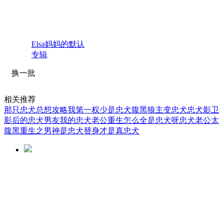
Elsa妈妈的默认
专辑
换一批
相关推荐
那只忠犬总想攻略我
第一权少是忠犬
腹黑狼主变忠犬
忠犬影卫
影后的忠犬男友
我的忠犬老公
重生怎么全是忠犬呀
忠犬老公太
腹黑
重生之男神是忠犬
替身才是真忠犬