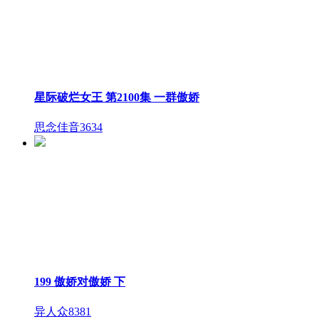
星际破烂女王 第2100集 一群傲娇
思念佳音
3634
199 傲娇对傲娇 下
异人众
8381