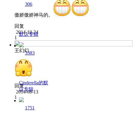
306
傲娇傲娇神马的。
回复
2014-10-24
默认专辑
1
王幻幻
3383
Cinderella的默
回复
认专辑
2014-08-13
1
1751