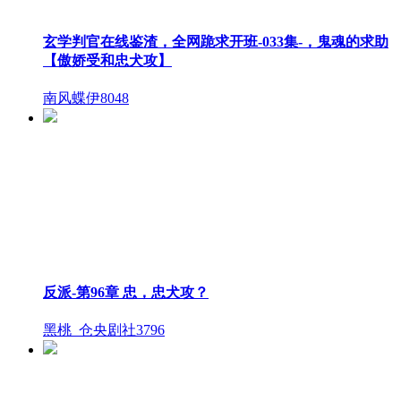
玄学判官在线鉴渣，全网跪求开班-033集-，鬼魂的求助
【傲娇受和忠犬攻】
南风蝶伊
8048
反派-第96章 忠，忠犬攻？
黑桃_仓央剧社
3796