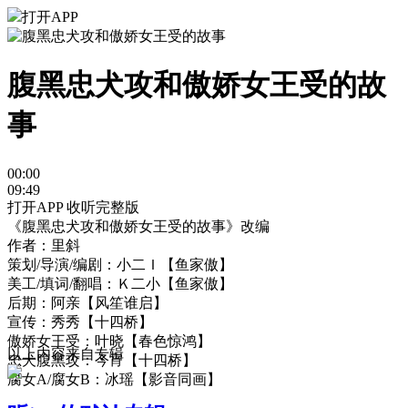
打开APP
腹黑忠犬攻和傲娇女王受的故
事
00:00
09:49
打开APP 收听完整版
《腹黑忠犬攻和傲娇女王受的故事》改编
作者：里斜
策划/导演/编剧：小二Ｉ【鱼家傲】
美工
/填词/翻唱
：Ｋ二小【鱼家傲】
后期：阿亲【风笙谁启】
宣传：秀秀【十四桥】
傲娇女王受：叶晓【春色惊鸿】
以上内容来自专辑
忠犬腹黑攻：今宵【十四桥】
腐女A/腐女B：冰瑶【影音同画】