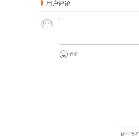
用户评论
 
“雪中送炭”就经常用来形容在一个人最困难
表情
暂时没