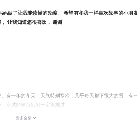
妈妈做了让我能读懂的改编。 希望有和我一样喜欢故事的小朋
 让我知道您很喜欢， 谢谢 
宗。有一年的冬天，天气特别寒冷，几乎每天都下很大的雪，有
冷，京城的老百姓们一定很难过。
更多全部
食物和衣服送给京城里的穷人们。本来因为寒冷很艰难的穷人们
在炭火旁躲避严寒，开心极了。