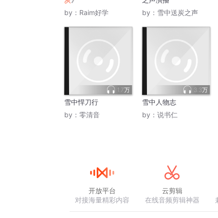
by：
Raim好学
by：
雪中送炭之声
1.7万
3.3万
雪中悍刀行
雪中人物志
by：
零清音
by：
说书仁
开放平台
云剪辑
对接海量精彩内容
在线音频剪辑神器