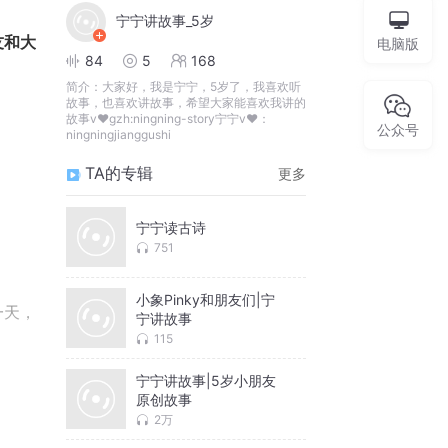
宁宁讲故事_5岁
友和大
电脑版
84
5
168
简介：
大家好，我是宁宁，5岁了，我喜欢听
故事，也喜欢讲故事，希望大家能喜欢我讲的
故事v❤gzh:ningning-story宁宁v❤：
公众号
ningningjianggushi
TA的专辑
更多
宁宁读古诗
751
小象Pinky和朋友们|宁
一天，
宁讲故事
115
宁宁讲故事|5岁小朋友
原创故事
，都穿
2万