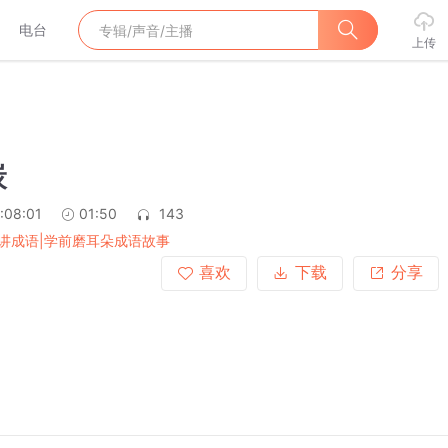
电台
上传
炭
:08:01
01:50
143
讲成语|学前磨耳朵成语故事
喜欢
下载
分享