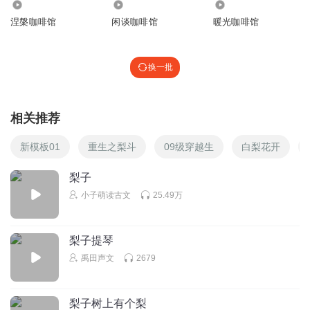
428
1247
4535
涅槃咖啡馆
闲谈咖啡馆
暖光咖啡馆
换一批
相关推荐
新模板01
重生之梨斗
09级穿越生
白梨花开
梨子
小子萌读古文
25.49万
梨子提琴
禹田声文
2679
梨子树上有个梨