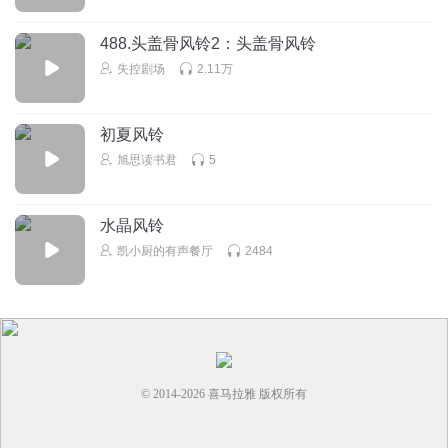
488.头盖骨风铃2：头盖骨风铃
失控剧场
2.11万
初夏风铃
旭思读书君
5
水晶风铃
凯小厨的有声餐厅
2484
© 2014-
2026
喜马拉雅 版权所有