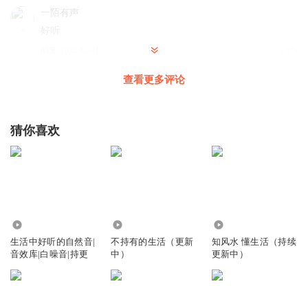
一陌有声
好听
回复
2022-12-04
1
查看更多评论
我有什么能把握的
我还以为发生了什么，好吵
回复
2023-06-15
1
猜你喜欢
西红柿果
好听好听
回复
2022-11-09
1
3.39万
3690
468
上弦月_6G
生活中好听的自然音|
不持有的生活（更新
知风水 懂生活（持续
是阿我好怕😖😖🥶
音效库|白噪音|持更
中）
更新中）
回复
2020-12-04
1