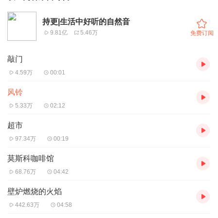
持更|生活中好听的自然音
9.81亿
5.46万
免费订阅
敲门
4.59万
00:01
风铃
5.33万
02:12
超市
97.34万
00:19
莫斯科咖啡馆
68.76万
04:42
壁炉燃烧的火焰
442.63万
04:58