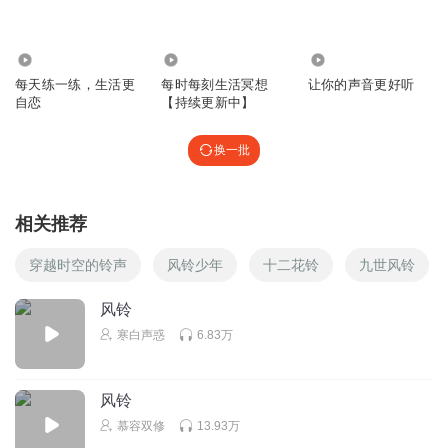
2632
1812
59.51万
每天练一练，生活更
每时每刻生活冥想
让你的声音更好听
自恋
【持续更新中】
换一批
相关推荐
穿越时空的铃声
风铃少年
十二花铃
九世风铃
风铃
寒白声惑
6.83万
风铃
慕容双修
13.93万