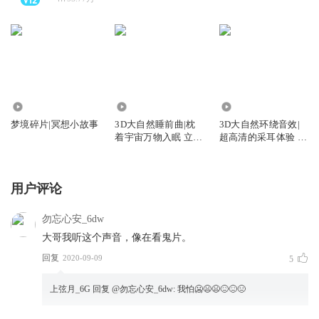
996.62万
2.13亿
2.58亿
梦境碎片|冥想小故事
3D大自然睡前曲|枕
3D大自然环绕音效|
着宇宙万物入眠 立体
超高清的采耳体验 身
声无损享受
临其境的绝佳体验
用户评论
勿忘心安_6dw
大哥我听这个声音，像在看鬼片。
回复
2020-09-09
5
上弦月_6G
回复 @
勿忘心安_6dw
:
我怕🥶😫😫😖😖😣