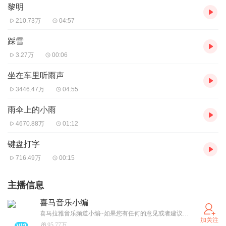
黎明
210.73万
04:57
踩雪
3.27万
00:06
坐在车里听雨声
3446.47万
04:55
雨伞上的小雨
4670.88万
01:12
键盘打字
716.49万
00:15
主播信息
喜马音乐小编
喜马拉雅音乐频道小编~如果您有任何的意见或者建议，欢迎私信给我xmlydingkong！
加关注
95.77万