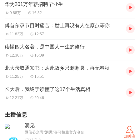
华为201万年薪招聘毕业生
9.88万
16:32
傅首尔录节目时痛苦：世上再没有人在原点等你
11.83万
12:57
读懂四大名著，是中国人一生的修行
12.36万
16:09
北大录取通知书：从此故乡只剩寒暑，再无春秋
11.25万
15:51
长大后，我终于读懂了这17个生活真相
12.21万
20:46
主播信息
洞见
微信公众号“洞见”喜马拉雅官方电台
加关注
71.71万