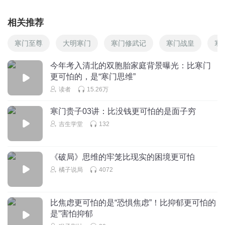
箬水三千只取其一
相关推荐
有信念的人生注定差不到哪里去，知识就是力量，武装大脑
寒门至尊
大明寒门
寒门修武记
寒门战皇
寒
的最好的就是知识。读书，可以贯穿一生。
回复
2020-09-09
4
今年考入清北的双胞胎家庭背景曝光：比寒门
更可怕的，是“寒门思维”
1592905rxvz
回复 @
箬水三千只取其一
:
∵
读者
15.26万
寒门贵子03讲：比没钱更可怕的是面子穷
爱的劳工_77
吉生学堂
132
大衣哥是对的，你不服？
回复
2020-09-08
4
《破局》思维的牢笼比现实的困境更可怕
秋叶1230
橘子说局
4072
这个时代最温暖的语言，温暖了无数的人。
回复
2021-01-09
3
比焦虑更可怕的是“恐惧焦虑”！比抑郁更可怕的
是”害怕抑郁
听友187559646