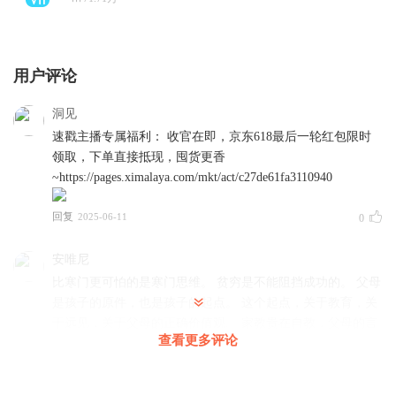
用户评论
洞见
速戳主播专属福利： 收官在即，京东618最后一轮红包限时
领取，下单直接抵现，囤货更香
~https://pages.ximalaya.com/mkt/act/c27de61fa3110940
回复
2025-06-11
0
安唯尼
比寒门更可怕的是寒门思维。 贫穷是不能阻挡成功的。 父母
是孩子的原件，也是孩子的起点。 这个起点，关于教育，关
于远见，关于父母的正确价值观。 家教贵在自教，父母的言
查看更多评论
传身教是孩子触底反弹的勇气。 ​
回复
2020-09-05
9