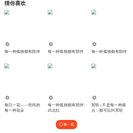
猜你喜欢
国产小xian女
为什么同一家庭里面的小孩，同样的环境，同样的父母，有
的读书厉害，根本无需操心，有的你使命花心思，结果让孩
子越来越叛逆，适得其反，我觉得，读书的确是有天分的，
有的孩子读书事半功倍，有的孩子就是读书平平，但是智力
依然可以超群，甚至超过那些尖子，所以我相信，每个孩子
4.29万
2529
2185
都有通往成功的不同方向，所谓读书改变命运只不过是为了
每一种孤独都有陪伴
每一种孤独都有陪伴
每一种孤独都有陪伴
适应这个社会所归纳总结出的规律而已
回复
2020-09-04
8
听友263571304
忙碌的结束后，总需要在一种声音中找到安静！感恩—洞见
20.48万
1.06万
132
回复
2020-11-15
7
每日一花——世间的
每一种孤独都有陪伴-
冥听 | 不是每一种观
每一种花朵
武志红
点，都可以叫冥听
熙子a
思维决定人生
换一批
回复
2020-09-05
5