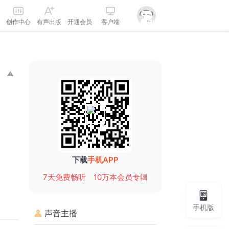
创作中心
有声出版
开通会员
客户端
下载
手机APP
7天免费畅听
10万本会员专辑
手机版
声音主播