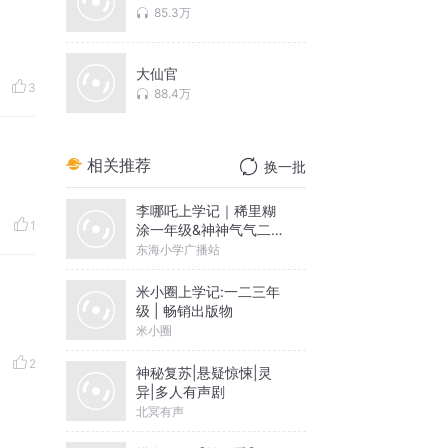
85.3万
大仙官
3
88.4万
相关推荐
换一批
李哪吒上学记｜稀里糊
1
涂一年级&神神气气二年
级
东海小学广播站
米小圈上学记:一二三年
级 | 畅销出版物
米小圈
2
神秘复苏|悬疑惊悚|灵
异|多人有声剧
北冥有声