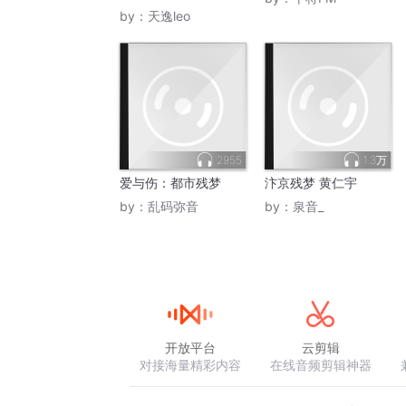
by：
天逸leo
2955
1.3万
爱与伤：都市残梦
汴京残梦 黄仁宇
by：
乱码弥音
by：
泉音_
开放平台
云剪辑
对接海量精彩内容
在线音频剪辑神器