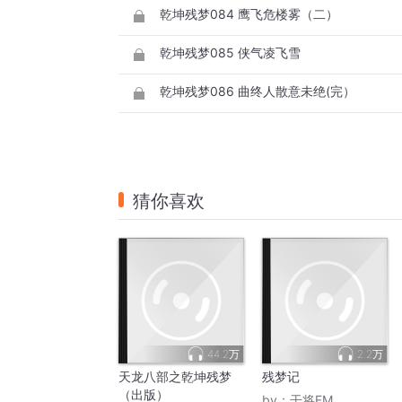
乾坤残梦084 鹰飞危楼雾（二）
乾坤残梦085 侠气凌飞雪
乾坤残梦086 曲终人散意未绝(完）
猜你喜欢
44.2万
2.2万
天龙八部之乾坤残梦
残梦记
（出版）
by：
干将FM