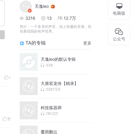
天逸leo
电脑版
3216
13
12.7万
简介：
一个多变的声音，加上有趣的灵魂，给
你展现我的有声世界。
论
公众号
TA的专辑
更多
天逸leo的默认专辑
536
1
大唐双龙传【精录】
5297.5万
科技炼器师
181.5万
赞
覆雨翻云