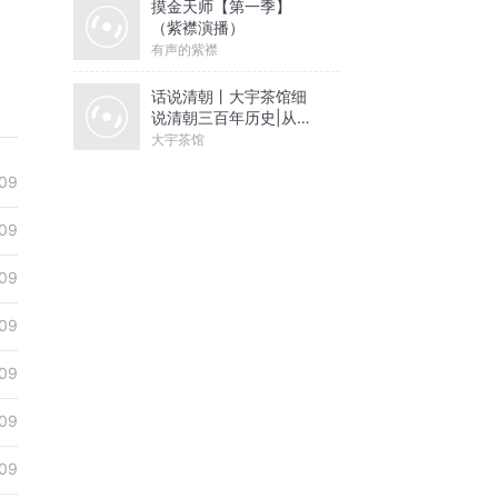
摸金天师【第一季】
（紫襟演播）
有声的紫襟
话说清朝丨大宇茶馆细
说清朝三百年历史|从努
尔哈赤到末代皇帝溥仪|
大宇茶馆
康熙雍正乾隆
09
09
09
09
09
09
09