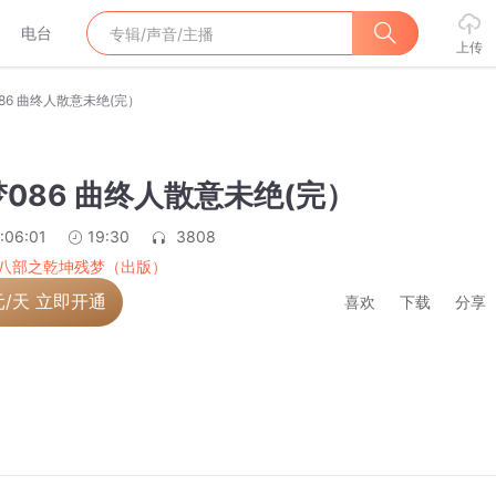
电台
上传
86 曲终人散意未绝(完）
086 曲终人散意未绝(完）
:06:01
19:30
3808
八部之乾坤残梦（出版）
元/天 立即开通
喜欢
下载
分享