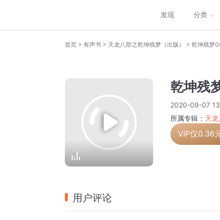
发现
分类
>
>
>
首页
有声书
天龙八部之乾坤残梦（出版）
乾坤残梦0
乾坤残梦
2020-09-07 13
所属专辑：
天龙
VIP仅
0.36
用户评论