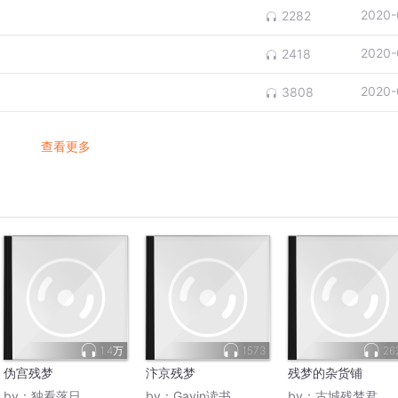
2020-
2282
2020-
2418
2020-
3808
查看更多
1.4万
1573
26
伪宫残梦
汴京残梦
残梦的杂货铺
by：
独看落日
by：
Gavin读书
by：
古城残梦君