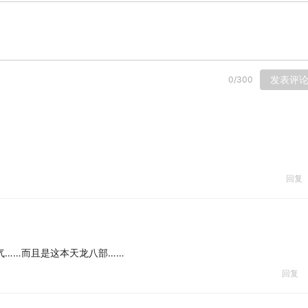
发表评
0
/
300
回复
气……而且是这本天龙八部……
回复