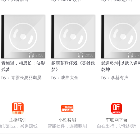
2156
2036
6.
青梅逝，相思长：侠影
杨丽花歌仔戏《英雄残
武道乾坤|以武入道
残梦
梦》
乾坤
by：
青雲长夏丽珈昊
by：
戏曲大全
by：
李赫有声
主播培训
小雅智能
车联网平台
兼职副业，兴趣赚钱
智能硬件，连接赋能
自在出行，听我想听