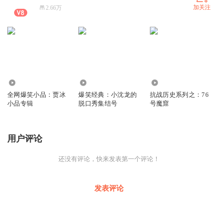
加关注
2.66万
141.80万
72.51万
2816
全网爆笑小品：贾冰
爆笑经典：小沈龙的
抗战历史系列之：76
小品专辑
脱口秀集结号
号魔窟
用户评论
还没有评论，快来发表第一个评论！
发表评论