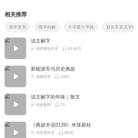
相关推荐
米字天书
情字何解
十字星十字路
好久不见见字如
说文解字
涛哥细说历史
63.90万
新能源车与历史典故
海阔试车
3460
说文解字的年味｜散文
封面新闻
79
《典故丰说0139》米珠薪桂
华音李庆丰
9628