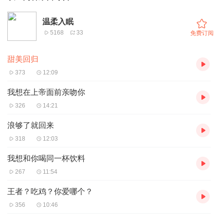
温柔入眠
5168
33
免费订阅
甜美回归
373
12:09
我想在上帝面前亲吻你
326
14:21
浪够了就回来
318
12:03
我想和你喝同一杯饮料
267
11:54
王者？吃鸡？你爱哪个？
356
10:46