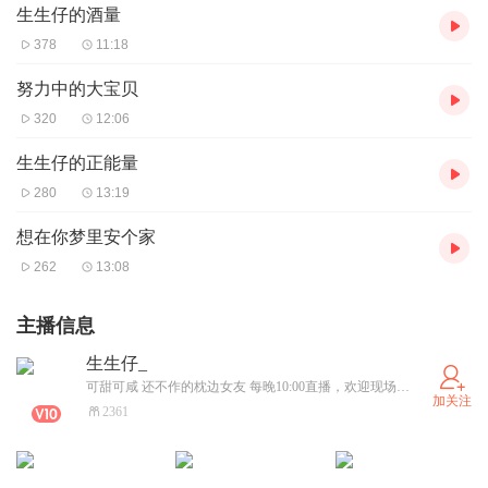
生生仔的酒量
378
11:18
努力中的大宝贝
320
12:06
生生仔的正能量
280
13:19
想在你梦里安个家
262
13:08
主播信息
生生仔_
可甜可咸 还不作的枕边女友 每晚10:00直播，欢迎现场哄睡
加关注
2361