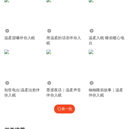
17.01万
775
2437
温柔甜嗓伴你入眠
用温柔的话语伴你入
温柔入眠·睡前暖心电
眠
台
7044
676
2834
知世电台|温柔治愈伴
墨渡夜话｜温柔声音
柚柚睡前故事｜温柔
你入眠
伴你入眠
伴你入眠
换一批