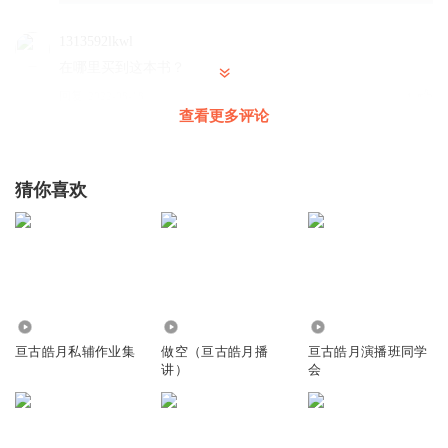
1313592lkwl
在哪里买到这本书？
回复
2022-08-18
1
查看更多评论
奥特曼OUTMAN_4g
回复 @
1313592lkwl
:
当当网
猜你喜欢
奥特曼OUTMAN_4g
我认为杰西利佛莫尔才真正的活得潇洒，虽最后破产，但风
光时美女游艇豪宅，比扣扣搜搜的巴菲特活得风光无限
回复
2023-12-11
2
与言_雨过天青
3464
15.29万
9815
亘古皓月私辅作业集
做空（亘古皓月播
亘古皓月演播班同学
炒股秘籍，百听不厌！
讲）
会
回复
2022-08-07
0
吾有九千万
回复 @
与言_雨过天青
:
还在炒股吗