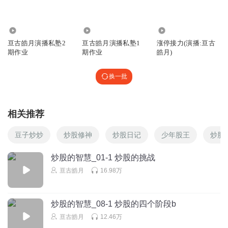
奥特曼OUTMAN_4g
2807
5971
64.36万
杰西利佛莫尔做的是保证金交易，风险远大于普通的股票交
亘古皓月演播私塾2
亘古皓月演播私塾1
涨停接力(演播:亘古
易。
期作业
期作业
皓月)
回复
2023-12-11
1
换一批
张易读书
谢谢
回复
2022-04-02
0
相关推荐
豆子炒炒
炒股修神
炒股日记
少年股王
炒股
与言_雨过天青
炒股的智慧_01-1 炒股的挑战
回复
2022-06-25
0
亘古皓月
16.98万
奥特曼OUTMAN_4g
再次听到集中投资的论调，各有各的道理
炒股的智慧_08-1 炒股的四个阶段b
回复
2023-12-11
亘古皓月
12.46万
0