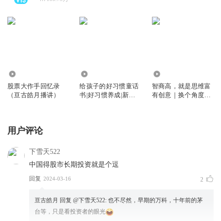
1536.40万
8600
2.10万
股票大作手回忆录
给孩子的好习惯童话
智商高，就是思维富
（亘古皓月播讲）
书|好习惯养成|新手
有创意｜换个角度和
家长养成宝典
方向看不一样的世界
用户评论
下雪天522
中国得股市长期投资就是个逗
回复
2024-03-16
2
亘古皓月
回复 @
下雪天522
:
也不尽然，早期的万科，十年前的茅
台等，只是看投资者的眼光