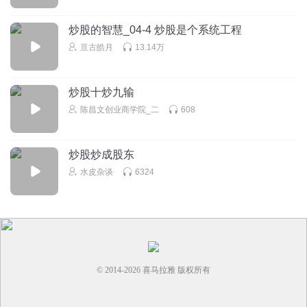
奥特曼OUTMAN_4g
炒股的智慧_04-4 炒股是个系统工程
巴鲁特的意思就是，有么全职，要么别玩
亘古皓月
13.14万
回复
2023-12-11
0
奥特曼OUTMAN_4g
炒股十炒九输
巴鲁特，是那个《在大崩盘前抛售》的人吗？威廉欧奈尔很
陈昌文创业商学院_二
608
推崇他的
回复
2023-12-11
0
炒股炒成股东
水皮杂谈
6324
© 2014-
2026
喜马拉雅 版权所有