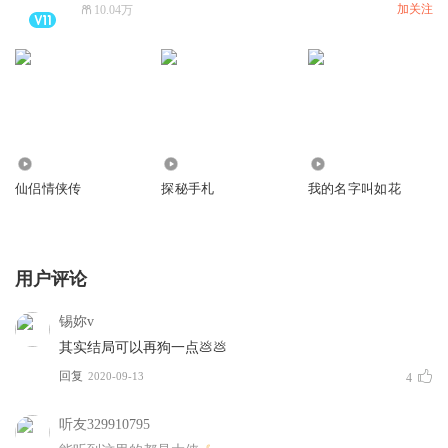
加关注
10.04万
3473
3.22万
533
仙侣情侠传
探秘手札
我的名字叫如花
用户评论
锡妳v
其实结局可以再狗一点💩💩
回复
2020-09-13
4
听友329910795