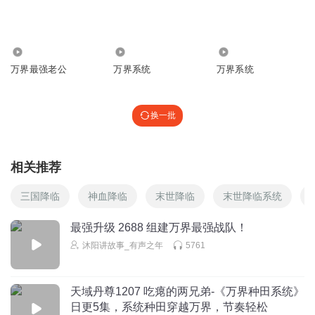
记得最深一个字 但
回复
2021-06-27
3
901
98.61万
45.96万
灵魂飞升超脱
万界最强老公
万界系统
万界系统
结局太恶心了，感觉精神被掏空
回复
2022-05-19
1
换一批
听友196671271
确实太水了
相关推荐
回复
2021-10-10
1
三国降临
神血降临
末世降临
末世降临系统
冀中探花
最强升级 2688 组建万界最强战队！
擦，这结局是真的无语
沐阳讲故事_有声之年
5761
回复
2023-05-16
0
听友274407456
天域丹尊1207 吃瘪的两兄弟-《万界种田系统》
感觉傻逼逼的最最后一次妻怪里怪气的
日更5集，系统种田穿越万界，节奏轻松