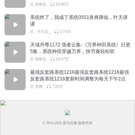
回复
2022-08-10
0
苏牧北
15.96万
天E刀
系统炸了，我成了系统0551兽将降临，叶天讲
课
结局太扯淡
_牛大宝_
2.74万
回复
2022-01-17
0
天域丹尊1172 强者云集-《万界种田系统》日更
大奉许新年
5集，系统种田穿越万界，快节奏轻松听
尼玛，这就结局了，莫名其妙的？意思是这些人这些 剧情一
苏牧北
16.37万
直在无限重复？
回复
2021-11-21
0
最强反套路系统1216最强反套路系统1216最强
反套路系统1216更新时间调整为每天下午2点
安燃
7.20万
© 2014-
2026
喜马拉雅 版权所有