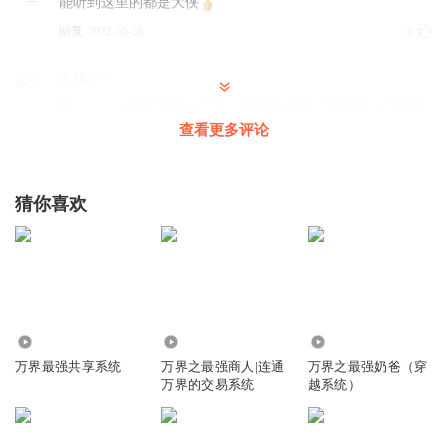
能听到这里的都是大侠
回复
2022-05-26
3
大橘王丶
好！……（虽然只有一个字，却是惊天地，泣鬼神，前无古
人，后无来者，破天荒的，不拘一格，妙笔生辉的点睛之
查看更多评论
作。简简单单一个“好”字，包含了中华5000年的文化精髓！
深刻表达了回帖者的心声。足以证明作者本人是一个路见不
平，拔刀相助的绿林好汉。此贴不仅完美的配合了主题，而
猜你喜欢
且通俗易懂，朗朗上口。使看客一目了然，透彻人心。具有
快、准、狠，三大特点。仅此可以证明回帖者是一位上通天
文，下通地理，知识渊博，学腹五车，满腹经文并文学修养
极好的旷世奇才！相信五百年后，也会出现在小学生的语文
课本上，像唐诗三百首一样广为流传！作者本人也会被载入
史册，与诸葛亮、李白、杜甫等一样为后世颂扬！最后让我
337.95万
224.07万
263.80万
们气运丹田大吼一声：好！
万界最强共享系统
万界之最强商人|连通
万界之最强奶爸（穿
万界的交易系统
越系统）
回复
2022-04-16
3
道友请留步_li