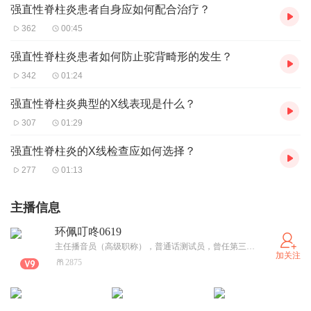
强直性脊柱炎患者自身应如何配合治疗？
362
00:45
强直性脊柱炎患者如何防止驼背畸形的发生？
342
01:24
强直性脊柱炎典型的X线表现是什么？
307
01:29
强直性脊柱炎的X线检查应如何选择？
277
01:13
主播信息
环佩叮咚0619
主任播音员（高级职称），普通话测试员，曾任第三届夏青杯网络赛区评委，第五届夏青杯分赛区评委，央视《超级宝贝》分赛区评委，第四届中国少儿小金钟音乐大赛分赛区评委 ，海峡两岸青少年文化艺术盛典分赛区评委，“清远朗读者”朗诵大赛评委，网络有声语言教学名师，市朗诵艺术家协会副主席兼秘书长。多次荣获国家、省、市各类播音作品奖及优秀新闻、专题奖。长期为央视七套、半月谈杂志社、对外汉语考试机构、中国盲文出版社、各级电视台、各类企业、事业、机关、学校配音。培养了大量学员，多次获得全国夏青杯、曹灿杯朗诵大赛及国家级、省市级朗诵、演讲各类大奖。
加关注
2875