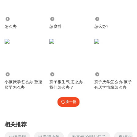
1.51万
2863
6374
怎么办
怎麼辦
怎么办?
1.96万
1174
6183
小孩厌学怎么办 叛逆
孩子很生气,怎么办，
孩子厌学怎么办 孩子
厌学怎么办
我们怎么办？
有厌学情绪怎么办
换一批
相关推荐
生活发现
出发吧少年
发系统的那些日子
真相被发