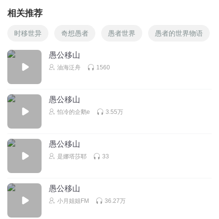
相关推荐
时移世异
奇想愚者
愚者世界
愚者的世界物语
愚公移山
油海泛舟
1560
愚公移山
怕冷的企鹅e
3.55万
愚公移山
是娜塔莎耶
33
愚公移山
小月姐姐FM
36.27万