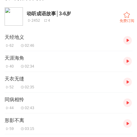
动听成语故事│3-6岁
2452
4
免费订阅
天经地义
62
02:46
天涯海角
40
02:34
天衣无缝
52
02:35
同病相怜
44
02:43
形影不离
59
03:15