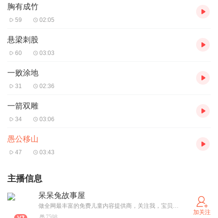
胸有成竹
59
02:05
悬梁刺股
60
03:03
一败涂地
31
02:36
一箭双雕
34
03:06
愚公移山
47
03:43
主播信息
呆呆兔故事屋
做全网最丰富的免费儿童内容提供商，关注我，宝贝故事听不够~
加关注
7598