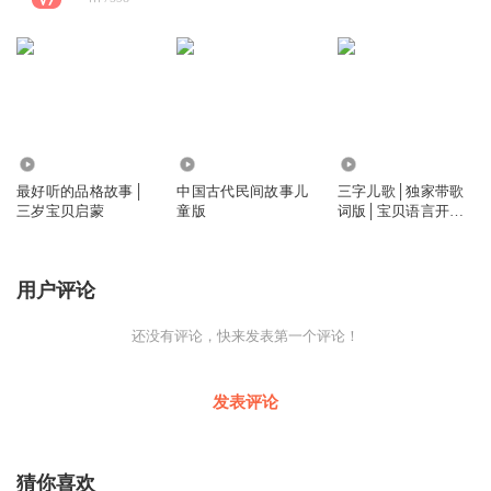
2.88万
6.07万
9462
最好听的品格故事│
中国古代民间故事儿
三字儿歌│独家带歌
三岁宝贝启蒙
童版
词版│宝贝语言开发
必备
用户评论
还没有评论，快来发表第一个评论！
发表评论
猜你喜欢