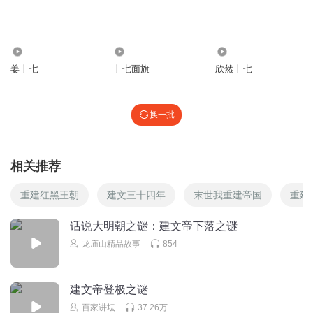
14.29万
17
1445
姜十七
十七面旗
欣然十七
换一批
相关推荐
重建红黑王朝
建文三十四年
末世我重建帝国
重建
话说大明朝之谜：建文帝下落之谜
龙庙山精品故事
854
建文帝登极之谜
百家讲坛
37.26万