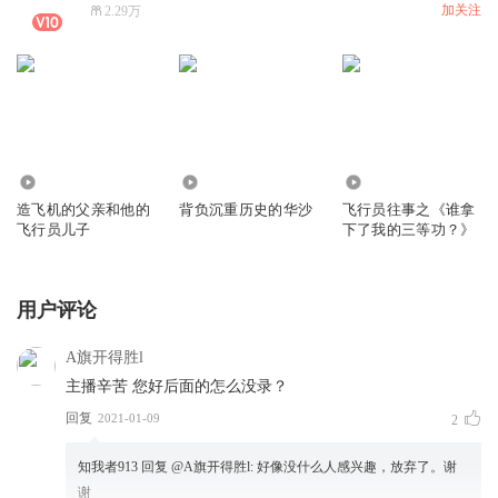
加关注
2.29万
2.35万
1.69万
5.56万
造飞机的父亲和他的
背负沉重历史的华沙
飞行员往事之《谁拿
飞行员儿子
下了我的三等功？》
用户评论
A旗开得胜l
主播辛苦 您好后面的怎么没录？
回复
2021-01-09
2
知我者913
回复 @
A旗开得胜l
:
好像没什么人感兴趣，放弃了。谢
谢