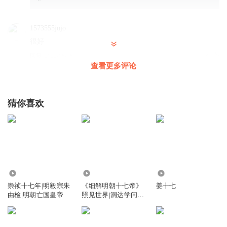
1573555jujo
很好
回复
2022-08-16
0
查看更多评论
猜你喜欢
8.78万
4442
79.99万
崇祯十七年|明毅宗朱
《细解明朝十七帝》
姜十七
由检|明朝亡国皇帝
照见世界|洞达学问博
览群书757