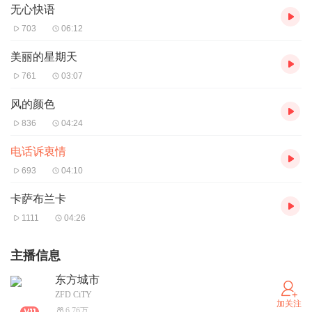
无心快语
703
06:12
美丽的星期天
761
03:07
风的颜色
836
04:24
电话诉衷情
693
04:10
卡萨布兰卡
1111
04:26
主播信息
东方城市
ZFD CiTY
加关注
6.76万