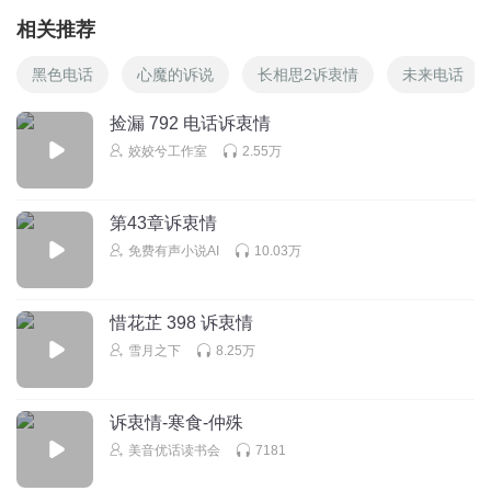
相关推荐
黑色电话
心魔的诉说
长相思2诉衷情
未来电话
捡漏 792 电话诉衷情
姣姣兮工作室
2.55万
第43章诉衷情
免费有声小说AI
10.03万
惜花芷 398 诉衷情
雪月之下
8.25万
诉衷情-寒食-仲殊
美音优话读书会
7181