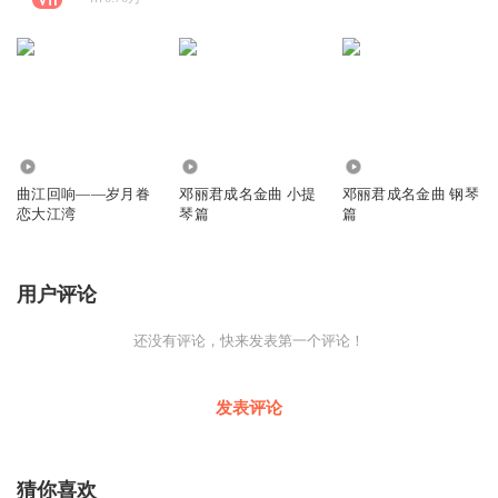
1766
2.30万
7.44万
曲江回响——岁月眷
邓丽君成名金曲 小提
邓丽君成名金曲 钢琴
恋大江湾
琴篇
篇
用户评论
还没有评论，快来发表第一个评论！
发表评论
猜你喜欢