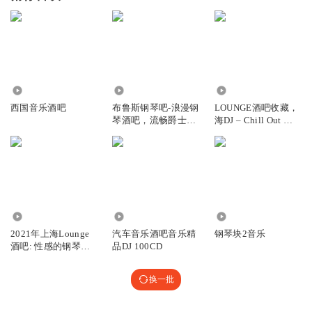
604
1.67万
2621
西国音乐酒吧
布鲁斯钢琴吧-浪漫钢
LOUNGE酒吧收藏，
琴酒吧，流畅爵士背
海DJ – Chill Out 音
景音乐， 冷静俱乐部
乐，海滩酒吧音乐，
夏日爱情音乐
4.32万
2327
5.36万
2021年上海Lounge
汽车音乐酒吧音乐精
钢琴块2音乐
酒吧: 性感的钢琴音
品DJ 100CD
乐, 休闲吧的性感
Chill Out 音乐
换一批