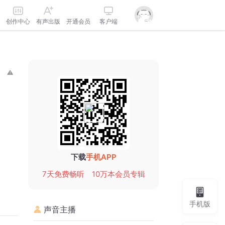
创作中心
有声出版
开通会员
客户端
下载
手机APP
7天免费畅听
10万本会员专辑
手机版
声音主播