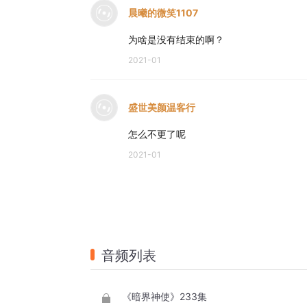
晨曦的微笑1107
为啥是没有结束的啊？
2021-01
盛世美颜温客行
怎么不更了呢
2021-01
音频列表
《暗界神使》233集