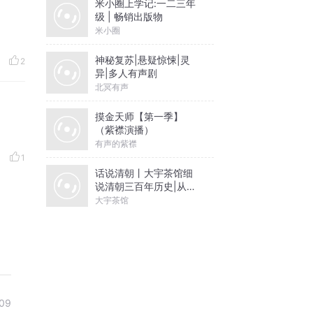
米小圈上学记:一二三年
级 | 畅销出版物
米小圈
神秘复苏|悬疑惊悚|灵
2
异|多人有声剧
北冥有声
摸金天师【第一季】
（紫襟演播）
有声的紫襟
1
话说清朝丨大宇茶馆细
说清朝三百年历史|从努
尔哈赤到末代皇帝溥仪|
大宇茶馆
康熙雍正乾隆
09