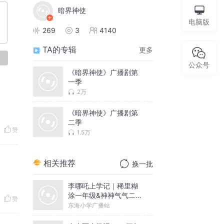
暗界神使
电脑版
269
3
4140
TA的专辑
更多
论
公众号
《暗界神使》广播剧第
一季
2万
《暗界神使》广播剧第
二季
赞
1.5万
相关推荐
换一批
李哪吒上学记｜稀里糊
涂一年级&神神气气二年
赞
级
东海小学广播站