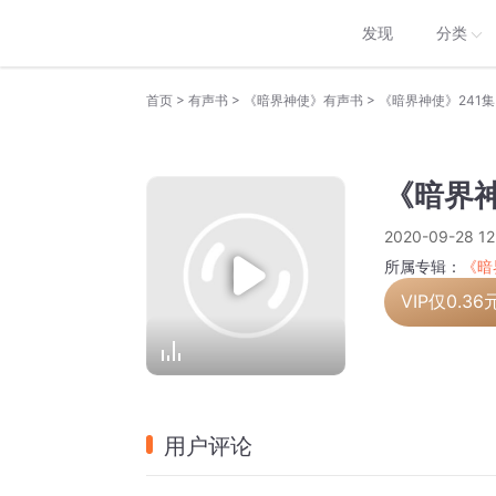
发现
分类
>
>
>
首页
有声书
《暗界神使》有声书
《暗界神使》241集
《暗界神
2020-09-28 12
所属专辑：
《暗
VIP仅
0.36
用户评论