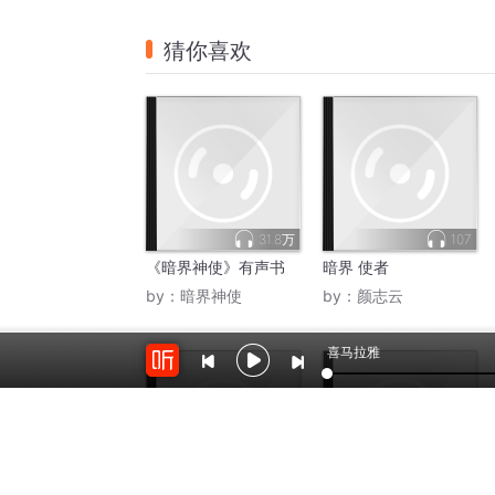
猜你喜欢
31.8万
107
《暗界神使》有声书
暗界 使者
by：
暗界神使
by：
颜志云
喜马拉雅
2474
1083