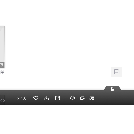
5万
剧第
x
1.0
:00
2万