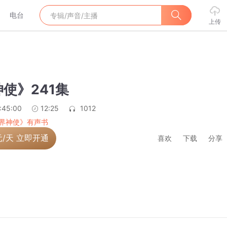
电台
上传
使》241集
:45:00
12:25
1012
界神使》有声书
元/天 立即开通
喜欢
下载
分享