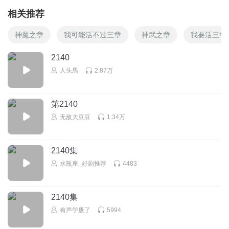
相关推荐
神魔之章
我可能活不过三章
神武之章
我要活三章
2140
人头馬
2.87万
第2140
无敌大豆豆
1.34万
2140集
水瓶座_好剧推荐
4483
2140集
有声学废了
5994