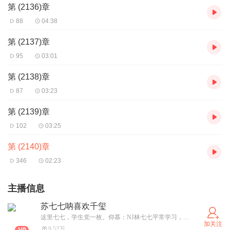
第 (2136)章
88
04:38
第 (2137)章
95
03:01
第 (2138)章
87
03:23
第 (2139)章
102
03:25
第 (2140)章
346
02:23
主播信息
苏七七呐喜欢千玺
这里七七，学生党一枚。仰慕：NJ林七七平常学习，偶尔上线。下个月改名：樱花树下的七七
加关注
9.52万