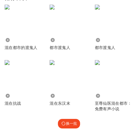
2212
33.44万
40.04万
混在都市的渡鬼人
都市渡鬼人
都市渡鬼人
696.82万
410.62万
859.98万
混在抗战
混在东汉末
至尊仙医混在都市：
免费有声小说
换一批