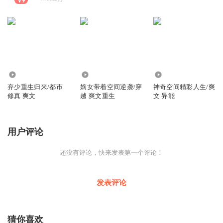
975.44万
522.72万
635.05万
弃少重生归来/都市
嫡女带着空间逆袭/穿
神奇空间精彩人生/爽
修真 爽文
越 爽文重生
文 异能
用户评论
还没有评论，快来发表第一个评论！
发表评论
猜你喜欢