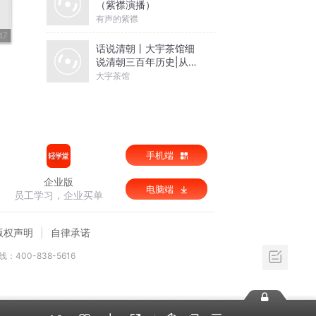
（紫襟演播）
有声的紫襟
47
话说清朝丨大宇茶馆细
说清朝三百年历史|从努
尔哈赤到末代皇帝溥仪|
大宇茶馆
康熙雍正乾隆
手机端
企业版
电脑端
员工学习，企业买单
版权声明
自律承诺
：400-838-5616