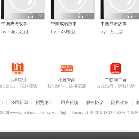
4955
2100
47
中国成语故事
中国成语故事
中国成语故事
by：
海儿姐姐
by：
XM欢颜
by：
孙元哲
主播培训
小雅智能
车联网平台
兼职副业，兴趣赚钱
智能硬件，连接赋能
自在出行，听我想听
们
公司新闻
招贤纳士
用户反馈
服务协议
隐私政策
2026
www.ximalaya.com lnc. ALL Rights Reserved
沪ICP备13027243号
客服热线