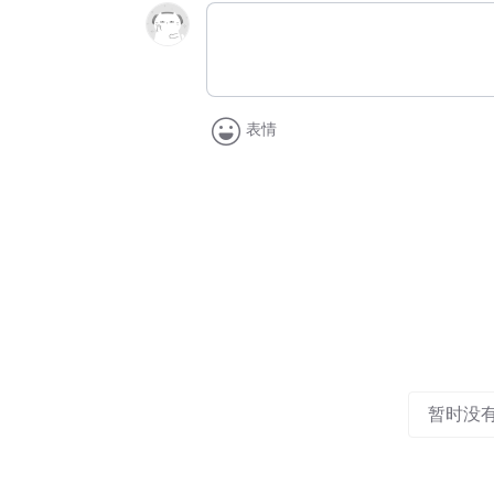
表情
暂时没