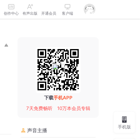
创作中心
有声出版
开通会员
客户端
下载
手机APP
7天免费畅听
10万本会员专辑
手机版
声音主播