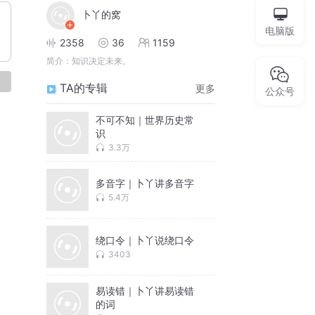
卜丫的窝
电脑版
2358
36
1159
简介：
知识决定未来。
论
TA的专辑
更多
公众号
不可不知｜世界历史常
识
3.3万
多音字｜卜丫讲多音字
5.4万
绕口令｜卜丫说绕口令
3403
易读错｜卜丫讲易读错
的词