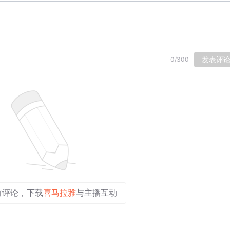
发表评
0
/
300
有评论，下载
喜马拉雅
与主播互动