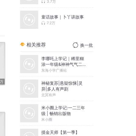
3.7万
童话故事｜卜丫讲故事
7.2万
相关推荐
换一批
李哪吒上学记｜稀里糊
涂一年级&神神气气二年
级
东海小学广播站
6万
神秘复苏|悬疑惊悚|灵
异|多人有声剧
北冥有声
米小圈上学记:一二三年
级 | 畅销出版物
米小圈
摸金天师【第一季】