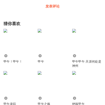
发表评论
猜你喜欢
1637
5802
3180
甲午！甲午！
甲午
甲午甲午:天涯何处是
神州
3840
2079
754
甲午录踪
甲午之殇
绝版甲午