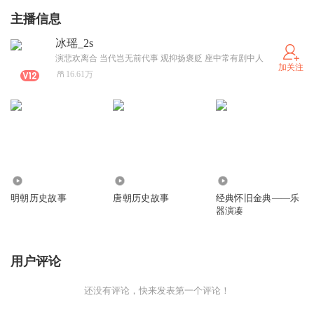
主播信息
冰瑶_2s
演悲欢离合 当代岂无前代事 观抑扬褒贬 座中常有剧中人
加关注
16.61万
75
1.23万
895
明朝历史故事
唐朝历史故事
经典怀旧金典——乐
器演凑
用户评论
还没有评论，快来发表第一个评论！