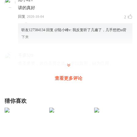
（问）法师，怎样做能够得到佛法的真实利益？
讲的真好
（答）要真正照着佛法去认识问题、去思考、去行持，把佛
回复
2020-10-04
2
法用于身心、行于生活、融入生命，才能得到佛法的真实利
听友127584134
回复 @
陆小峰v
:
我反复听了几遍了，几乎想把ta背
益。如同一碗饭，要吃下去才会饱，只是去研究这碗饭是如
下来
何制作的，有何种成分，以何等器皿盛装……是永远不会饱
的。
千原520
希圣希贤，效仿圣贤之道。 学以致用，融为己用。
（问）法师，有没有把佛法融入生活简单具体的方法？
回复
2020-10-09
3
（答）佛法就是诸恶莫作，众善奉行，自净其意。
查看更多评论
听友385685286
（问）哦，我明白了。谢谢法师的指导！
喜欢听，指点人生
（答）阿弥陀佛！
猜你喜欢
回复
2022-02-28
3
怡莹_bp
阿弥陀佛！师傅说的这么好！阿弥陀佛！便新快一点就好
了！！