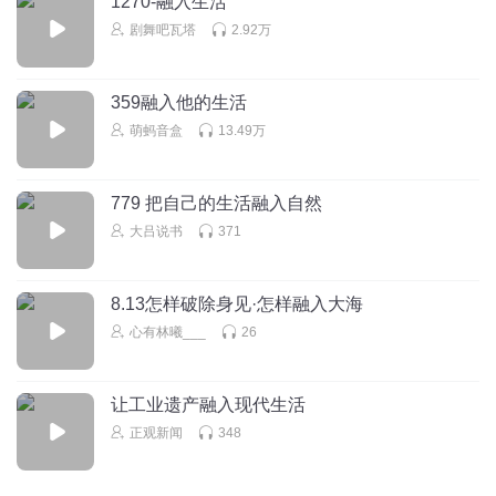
1270-融入生活
剧舞吧瓦塔
2.92万
照顾当下
随喜赞叹
回复
2025-02-09
0
359融入他的生活
萌蚂音盒
13.49万
爱学习的老头709
779 把自己的生活融入自然
回复
2024-12-11
0
大吕说书
371
夕漫_e1
感恩，反复听
8.13怎样破除身见·怎样融入大海
回复
2022-12-16
0
心有林曦___
26
听友303166816
让工业遗产融入现代生活
阿弥陀佛！
正观新闻
348
回复
2022-03-18
0