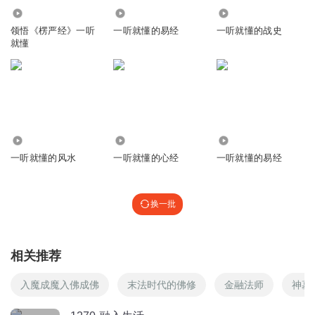
回复
2020-10-16
7368
42.52万
1.39万
2
领悟《楞严经》一听
一听就懂的易经
一听就懂的战史
就懂
千原520
正因为与生俱来的劣根性，我才要透过后天的自我教育，去
除我所有不善的心念与行为。或许刚开始做的比较勉强，但
习惯成自然，好的习性自会养成！ 在面对生活中逆境我要用
三世因果来思维！这样心中便可减少怨恨，从而不再烦恼与
痛苦，进而更加精进努力修行！ 其实，逆境恶缘都是在帮我
213.92万
630.16万
6.93万
们消自己的业障，成就更好的自己！ 因此，在与人交往中，
一听就懂的风水
一听就懂的心经
一听就懂的易经
我会常怀利人之心，多和别人结善缘。 至于生活中所遇到的
善缘还是恶缘，一切都不重要！ 重要的是，我要把恶缘转化
为善缘才是最为重要的。当然这也少不了后期我的不懈努
换一批
力。
回复
2022-10-30
1
相关推荐
追梦郭123
有书吗？能买吗？
入魔成魔入佛成佛
末法时代的佛修
金融法师
神墓
回复
2022-06-26
1