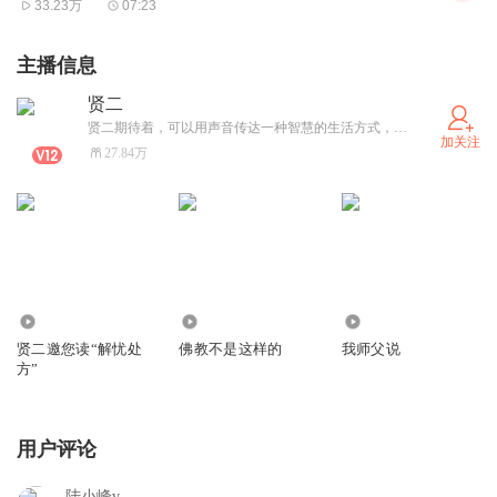
33.23万
07:23
（问）法师，佛法深奥，我总是很想听懂，可一句简单的
话，别人一听就懂了，我却纠结很久也理解不了，该怎么办
主播信息
呢？
贤二
（答） 学习佛法不是研究理论，而是在自己身心上去运
贤二期待着，可以用声音传达一种智慧的生活方式，让心变的简单，安住当下。
加关注
用。学佛要信解，不是理解了才能去信。佛法就如药一样，
27.84万
对医生、药有信心，吃了药病才能好；如果拿到药方总是怀
疑：这是不是假药呢？他会不会开错呢？自己要先去遍学医
书，弄清楚这药方对不对再说，那就治不了病。
（问）怎样做才能把佛法从理论落实到行为，请法师开示。
0
3545.27万
7581.73万
贤二邀您读“解忧处
佛教不是这样的
我师父说
（答）要把佛法从理论落实到行为，非常重要的一点就是找
方”
到老师、同学，从人身上去体会佛法的内涵。佛法是心法，
是人去运用佛法后展现出来的心的力量，它是灵动的、生活
用户评论
的、可以用在一切时处的，不仅仅是一个书本上的道理。
陆小峰v