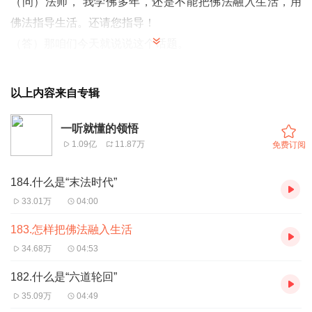
（问）法师， 我学佛多年，还是不能把佛法融入生活，用
佛法指导生活。还请您指导！
（答）那咱们今天就说说这个话题。
（问）法师，什么是“佛法”？
以上内容来自专辑
（答）佛法，就是内心与佛菩萨一致的认知模式和思维习
惯。是佛告诉我们的，让内心更加清净、有力、慈悲的方
一听就懂的领悟
法。
1.09亿
11.87万
免费订阅
（问）怎样让听到的佛法快速入心，变成自己的东西呢，请
184.什么是“末法时代”
法师开示。
33.01万
04:00
（答）数数思维。
183.怎样把佛法融入生活
34.68万
04:53
（问）学佛多年，我发现生活中遇到境界还是用不上佛法，
182.什么是“六道轮回”
这是怎么回事呢法师？
35.09万
04:49
（答）反复看、反复思维，遇境才能想得起来，才有可能用