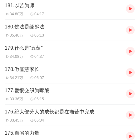
得上。一次不行二次，二次不行三次，在境界中历练，心才
181.以苦为师
会真正改变。
34.80万
04:17
180.佛法是缘起法
（问）法师，上班时该怎样修行？
35.40万
06:13
（答）修行，就是通过在内心建立起佛法的正知见，进而改
变自己的行为，让自己的起心动念、言谈举止都保持善良和
179.什么是“五蕴”
34.08万
04:37
清净，这样，我们的业力就会慢慢改变，智慧就会慢慢显
现。上班也好，生活也好，都离不开一颗心，时时处处都可
178.做智慧家长
以用心、修行。当然，前提是要去学习佛法的正见。
34.21万
06:07
177.爱恨交织为哪般
（问）法师，佛法与我们在家人周遭的琐碎事情是什么关
33.36万
06:15
系？
（答）佛法的究竟目的不是为了解决生活琐事，但学习到的
176.绝大部分人的成长都是在痛苦中完成
佛法是可以用在生活中的。因为佛法面对的对象是我们
33.45万
06:34
的“心”，心明亮了，清净了，很多事情就懂得如何处理。
175.自省的力量