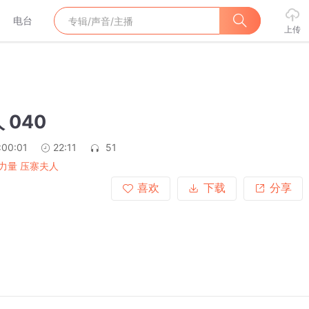
电台
上传
 040
:00:01
22:11
51
力量 压寨夫人
喜欢
下载
分享