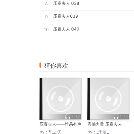
压寨夫人 038
8
压寨夫人039
9
压寨夫人 040
10
猜你喜欢
3982
1969
压寨夫人——竹易有声
震撼力量 压寨夫人
by：
思之优
by：
_千语_