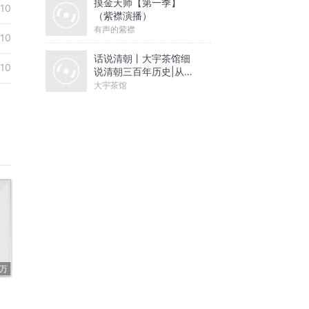
摸金天师【第一季】
10
（紫襟演播）
有声的紫襟
10
话说清朝丨大宇茶馆细
10
说清朝三百年历史|从努
尔哈赤到末代皇帝溥仪|
大宇茶馆
康熙雍正乾隆
9万