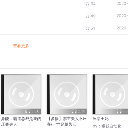
2020-
34
2020-
49
2020-
51
查看更多
2.8万
2791
4.
异能：霸道总裁是我的
【多播】寨主夫人不压
压寨王妃
压寨夫人
寨/一世穿越风云
by：
赚钱自动化