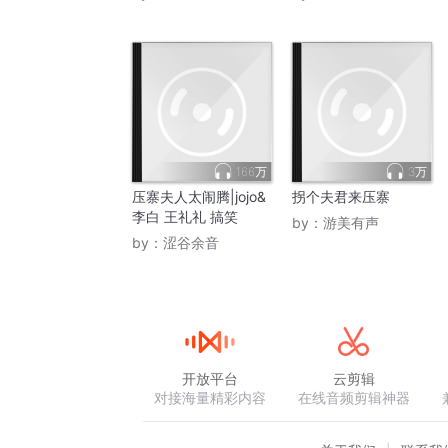
166万
3万
压寨夫人太闹腾|jojo&
拐个夫君来压寨
李白 王礼礼 搞笑
by：
游美有声
by：
涩谷余音
开放平台
云剪辑
对接海量精彩内容
在线音频剪辑神器