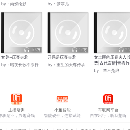
by：
雨蝶绘影
by：
梦霏儿
19.5万
3.9万
7.
女尊~压寨夫君
开局是压寨夫君
女土匪的压寨夫人|
费|古代言情|青梅竹
by：
暗夜长歌不徐行
by：
重生的天尊传承
by：
羊不是狼
主播培训
小雅智能
车联网平台
兼职副业，兴趣赚钱
智能硬件，连接赋能
自在出行，听我想听