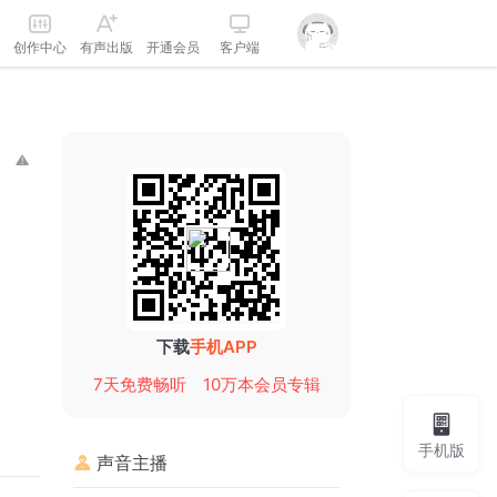
创作中心
有声出版
开通会员
客户端
下载
手机APP
7天免费畅听
10万本会员专辑
手机版
声音主播