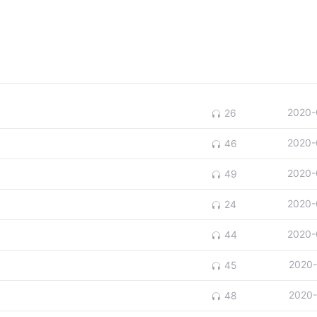
2020-
26
2020-
46
2020-
49
2020-
24
2020-
44
2020-
45
2020-
48