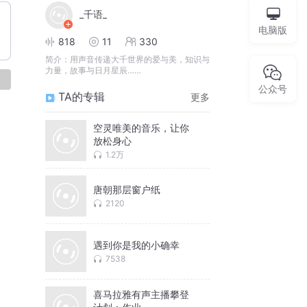
_千语_
电脑版
818
11
330
简介：
用声音传递大千世界的爱与美，知识与
力量，故事与日月星辰……
论
公众号
TA的专辑
更多
空灵唯美的音乐，让你
放松身心
1.2万
唐朝那层窗户纸
2120
遇到你是我的小确幸
7538
喜马拉雅有声主播攀登