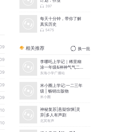
计划：作业
397
每天十分钟，带你了解
真实历史
5475
09
相关推荐
换一批
09
李哪吒上学记｜稀里糊
涂一年级&神神气气二年
09
级
东海小学广播站
09
米小圈上学记:一二三年
级 | 畅销出版物
米小圈
09
神秘复苏|悬疑惊悚|灵
10
异|多人有声剧
北冥有声
10