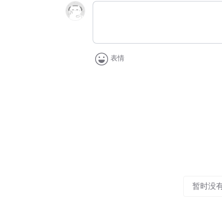
表情
暂时没