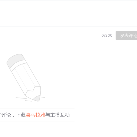
发表评
0
/
300
有评论，下载
喜马拉雅
与主播互动