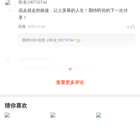
听友190750744
说走就走的旅途，让人羡慕的人生！期待听你的下一次分
享！
回复
2020-11-04
4
僵师9300
回复 @
听友190750744
:
cd44677a6f0d494
一路顺利到家真好，期待下次骑行分享。
回复
2020-10-10
3
查看更多评论
僵师9300
回复 @
cd44677a6f0d494
:
就是
猜你喜欢
吴劲松_fx
好样的
回复
2020-10-09
2
僵师9300
回复 @
吴劲松_fx
: