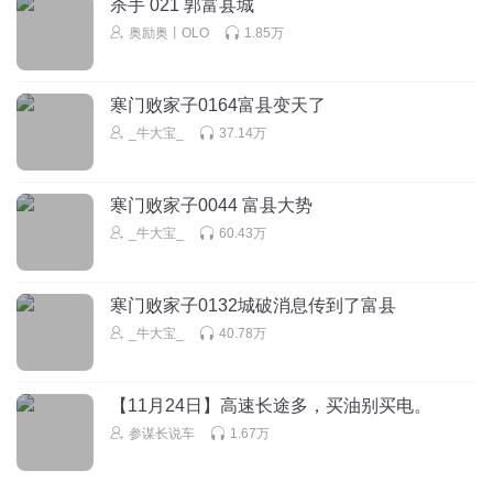
杀手 021 郭富县城
奥励奥丨OLO
1.85万
寒门败家子0164富县变天了
_牛大宝_
37.14万
寒门败家子0044 富县大势
_牛大宝_
60.43万
寒门败家子0132城破消息传到了富县
_牛大宝_
40.78万
【11月24日】高速长途多，买油别买电。
参谋长说车
1.67万