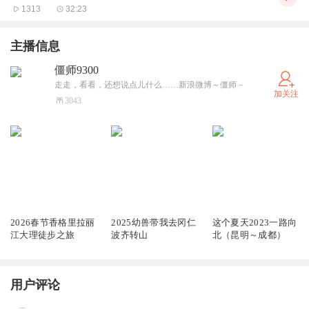
1313
32:23
主播信息
僵师9300
走走，看看，还想说点儿什么……新浪微博～僵师－
加关注
3043
411
2668
4228
2026春节香格里拉丽
2025幼兽带我去冈仁
这个夏天2023一路向
江大理徒步之旅
波齐转山
北（昆明～成都）
用户评论