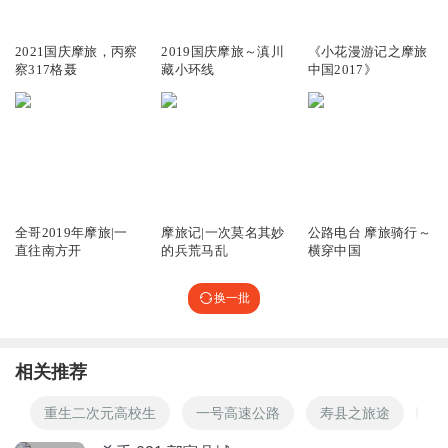
2.49万
2.73万
9673
2021国庆摩旅，丙察
2019国庆摩旅～滇川
《小花漫游记之摩旅
水木年华iayou
察317格聂
藏小环线
中国2017》
听你的节目有种很舒服的感觉
回复
2021-06-20
2
僵师9300
回复 @
水木年华iayou
:
谢谢支持
19.83万
3.81万
13.88万
金子_z2g
全哥2019年摩旅|一
摩旅记|一次莫名其妙
公路电台 摩旅骑行～
好样的
直往南方开
的兵荒马乱
横穿中国
回复
2020-12-02
1
换一批
相关推荐
重生二次元高校生
一号高速公路
寿县之旅途
都