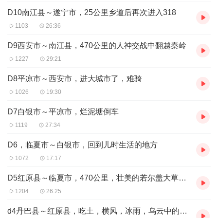
D10南江县～遂宁市，25公里乡道后再次进入318
1103
26:36
D9西安市～南江县，470公里的人神交战中翻越秦岭
1227
29:21
D8平凉市～西安市，进大城市了，难骑
1026
19:30
D7白银市～平凉市，烂泥塘倒车
1119
27:34
D6，临夏市～白银市，回到儿时生活的地方
1072
17:17
D5红原县～临夏市，470公里，壮美的若尔盖大草原和超爽的骑行
1204
26:25
d4丹巴县～红原县，吃土，横风，冰雨，乌云中的阳光