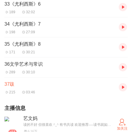
33《尤利西斯》6
189
32:02
34《尤利西斯》7
198
27:09
35《尤利西斯》8
171
30:21
36文学艺术与常识
289
30:10
37跋
215
03:46
主播信息
艺文妈
读的不好 但很喜欢 ^_^ 有书共读 欢迎推荐----读书就如同竹篮打水，虽然清水从缝隙中流走，表面上什么都没得到，但在不知不觉中，人的心灵就像这竹篮一样已经被净化得澄澈明亮。
加关注
6.16万