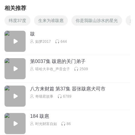
相关推荐
纬度37度
生来为谁跋扈
你是我跋山涉水的星光
妃
跋
如梦2017
644
第0037集 跋扈的关门弟子
嘻哈大丰收_声音盒子
2509
八方来财篇 第37集 嚣张跋扈犬司市
奇喵君故事
6789
184 跋扈
时光财富自如
86