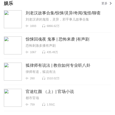
娱乐
更多
刘老汉故事合集/惊悚/灵异/奇闻/鬼怪/聊斋
刘老汉讲的鬼怪，灵异，邪乎事儿故事合集
1693
6866.62万
惊悚回魂夜 鬼事 | 恐怖来袭 |有声剧
恐怖刺激多播有声剧
1067
435.49万
狐律师有说法 | 教你如何专业听八卦
律师有道，狐说有法
260
1510.02万
官途红颜 （上）| 官场小说
都市官场
759
1.55亿