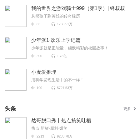
我的世界之游戏骑士999（第1季）| 锋叔叔
从熊孩子到英雄的传奇经历
83
1736.51万
少年派1·欢乐上学记篇
少年派就是正能量，幽默精彩的校园故事！
390
1.78亿
小虎爱推理
用科学发现生活中的不一样！
190
5727.53万
头条
更多
然哥脱口秀丨热点搞笑吐槽
热点·新鲜·犀利·爆笑
2213
9233.78万