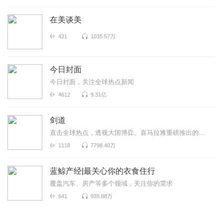
在美谈美
421
1035.57万
今日封面
今日封面，关注全球热点新闻
4612
9.31亿
剑道
直击全球热点，透视大国博弈。喜马拉雅重磅推出的国际热点时评节目，由《环球时报》执行副主编李剑主讲...
1118
7798.40万
蓝鲸产经|最关心你的衣食住行
覆盖汽车、房产等多个领域，关注你的需求
641
935.88万