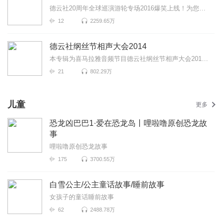
德云社20周年全球巡演游轮专场2016爆笑上线！为您带来《快乐节奏》《富贵图》《你有病啊》等高能相声！...
12
2259.65万
德云社纲丝节相声大会2014
本专辑为喜马拉雅音频节目德云社纲丝节相声大会2014爆笑上线！为您带来《绕口令》《魔术世界》《结巴论...
21
802.29万
儿童
更多
恐龙凶巴巴1·爱在恐龙岛丨哩啦噜原创恐龙故
事
哩啦噜原创恐龙故事
175
3700.55万
白雪公主/公主童话故事/睡前故事
女孩子的童话睡前故事
62
2488.78万