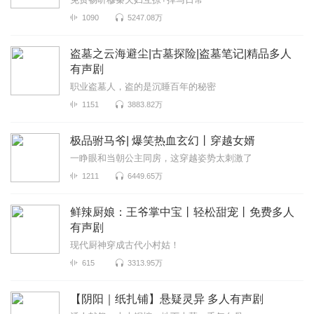
1090
5247.08万
盗墓之云海避尘|古墓探险|盗墓笔记|精品多人
有声剧
职业盗墓人，盗的是沉睡百年的秘密
1151
3883.82万
极品驸马爷| 爆笑热血玄幻丨穿越女婿
一睁眼和当朝公主同房，这穿越姿势太刺激了
1211
6449.65万
鲜辣厨娘：王爷掌中宝丨轻松甜宠丨免费多人
有声剧
现代厨神穿成古代小村姑！
615
3313.95万
【阴阳｜纸扎铺】悬疑灵异 多人有声剧