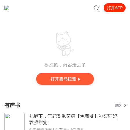
打开APP
很抱歉，内容走丢了
有声书
更多
九殿下，王妃又飒又狠【免费版】神医狂妃|
双强甜宠
免费畅听穆秦夫妇互撩+掉马日常