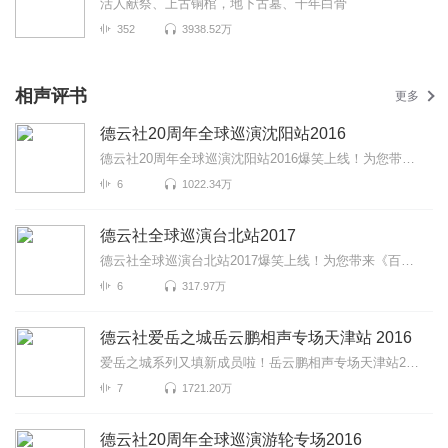
活人献祭、上古铜棺，地下古墓、千年白骨
352
3938.52万
相声评书
更多
德云社20周年全球巡演沈阳站2016
德云社20周年全球巡演沈阳站2016爆笑上线！为您带来《规矩论》《你有病啊》《学外语》等高能相声！各种...
6
1022.34万
德云社全球巡演台北站2017
德云社全球巡演台北站2017爆笑上线！为您带来《百兽图》《富贵有余》《学哑语》等高能相声！各种爆笑包...
6
317.97万
德云社爱岳之城岳云鹏相声专场天津站 2016
爱岳之城系列又填新成员啦！岳云鹏相声专场天津站2016报道！这一次小岳岳又会给我们带来什么样的爆笑片...
7
1721.20万
德云社20周年全球巡演游轮专场2016