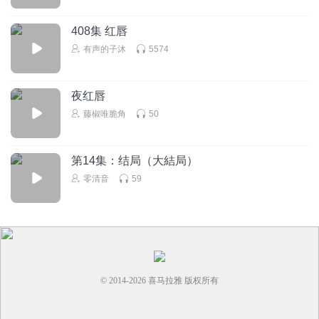
听友189002190
磨叽–从头到尾的磨叽，整篇可砍掉一半。
408集 红唇
回复
2021-06-04
1
有声的子沐
5574
1596156lwgd
夜红唇
讲的好，有声，有色。
藤椒唯脆角
50
回复
2021-02-05
1
第14集：结局（大結局）
零清音
59
© 2014-
2026
喜马拉雅 版权所有