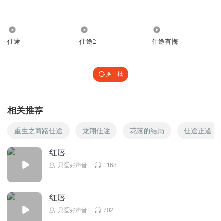
事这么恶毒，就因为女主说从轻处罚，就可以再用吗？缺乏
逻辑性，并且佩服自己能看完一本如此啰嗦的小说。
14.45万
610.76万
977.15万
回复
2021-04-21
2
仕途
仕途2
仕途有悔
听友208867610
故事生动细腻，结果也非常好，是亇好作品。主播功底深
换一批
厚，声情并茂，非常棒，非常优秀。
回复
2021-02-17
2
相关推荐
老听众望所归
重生之商路仕途
龙翔仕途
花落的结局
仕途正道
确实啰嗦
回复
2021-08-13
1
红唇
只爱好声音
1168
听友323332224
作品乱写:把现实官场社会写成童话
红唇
回复
2021-07-21
1
只爱好声音
702