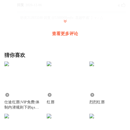
回复
2020-12-06
4
听友212933240
回复 @
1388008mjfx
:
喜越甲减‘ 冫v：△
查看更多评论
如颖香随6
佩服自己在如此啰嗦重复之下还听完了。我觉得播音人员完
全可以将重复的地方进行简化。
猜你喜欢
回复
2021-05-23
3
1351760lllo
终于听完了😱终于讲完了😱 终于知道恶心呕吐的味道了😱
作品能写成这个样子，实在是没谁了😱 现实的残酷，肮脏的
交易，丑陋的灵魂…… 难分世事对与错，只问人心该不该
6.34万
1359
1406
仕途红唇|VIP免费|体
红唇
烈烈红唇
制内潜规则下的qs交
回复
2021-09-10
2
易
ypkuhs8kt6xobr45r1sc
最不能理解的就是女主升职要求这么严格，苏岩和肖月做的