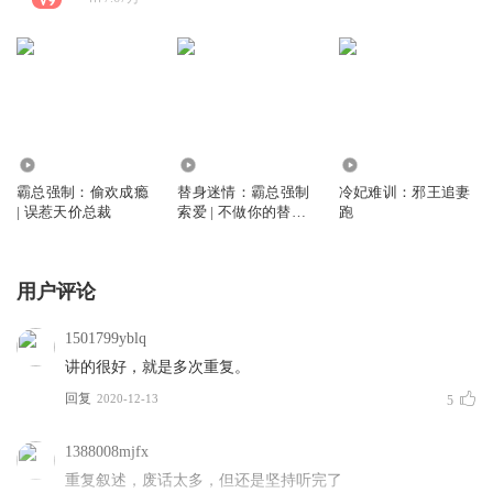
35.61万
43.62万
249.22万
霸总强制：偷欢成瘾
替身迷情：霸总强制
冷妃难训：邪王追妻
| 误惹天价总裁
索爱 | 不做你的替身
跑
宠
用户评论
1501799yblq
讲的很好，就是多次重复。
回复
2020-12-13
5
1388008mjfx
重复叙述，废话太多，但还是坚持听完了