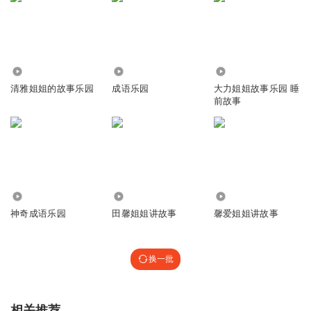
2.62万
4561
13.18万
清雅姐姐的故事乐园
成语乐园
大力姐姐故事乐园 睡
前故事
1336
578
1.43万
神奇成语乐园
田馨姐姐讲故事
馨爱姐姐讲故事
换一批
相关推荐