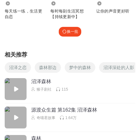
2632
1810
59.50万
每天练一练，生活更
每时每刻生活冥想
让你的声音更好听
自恋
【持续更新中】
换一批
相关推荐
沼泽之恋
森林那边
梦中的森林
沼泽深处的人影
沼泽森林
猴子剧社
115
源渡众生篇 第162集 沼泽森林
奇喵君故事
1.64万
森林