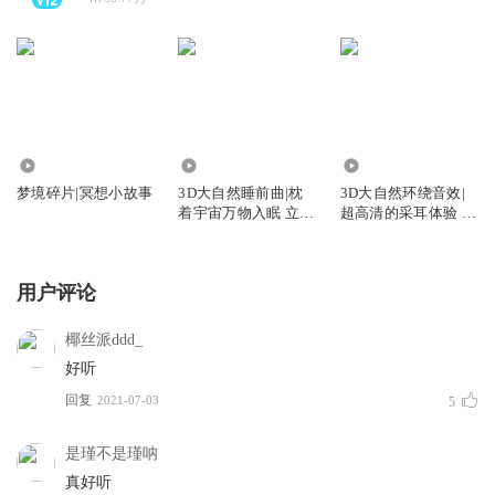
996.44万
2.13亿
2.58亿
梦境碎片|冥想小故事
3D大自然睡前曲|枕
3D大自然环绕音效|
着宇宙万物入眠 立体
超高清的采耳体验 身
声无损享受
临其境的绝佳体验
用户评论
椰丝派ddd_
好听
回复
2021-07-03
5
是瑾不是瑾呐
真好听