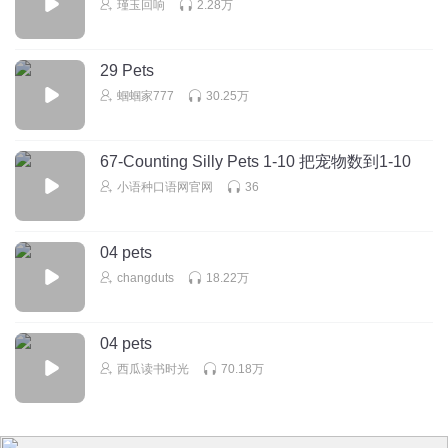
爸
瑾玉回响
2.28万
回复
2024-09-17
0
29 Pets
听友324277803
蝈蝈家777
30.25万
回复
2023-08-03
0
67-Counting Silly Pets 1-10 把宠物数到1-10
小语种口语网官网
36
听友384007039
04 pets
回复
2023-02-04
1
changduts
18.22万
听友384007039
04 pets
回复
2023-01-01
0
西瓜读书时光
70.18万