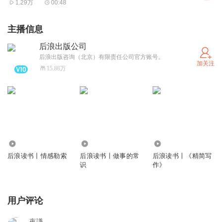
1.29万
00:48
主播信息
后浪出版公司
后浪出版咨询（北京）有限责任公司官方账号。
加关注
15.88万
703
500
825
后浪读书丨情感勒索
后浪读书丨做事的常
后浪读书丨《精简写
识
作》
用户评论
夜謙