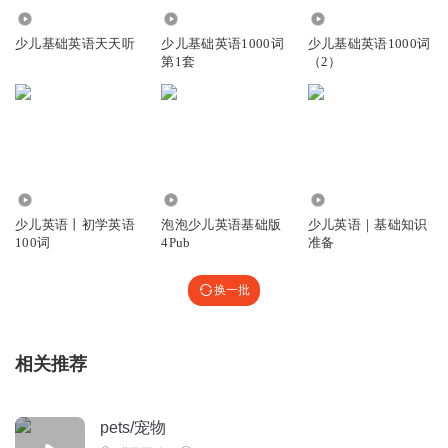
😃
6.73万
6799
5579
回复
2021-10-18
1
少儿基础英语天天听
少儿基础英语1000词
少儿基础英语1000词
第1套
（2）
夜謙
高速公路鲜活农产品查验时的安全风险主要包括以下几个方
面： 一、查验过程中的操作风险 误判与争议：由于鲜活农产
品种类繁多，且外形相似、名称相近的品种不断增多，查验
人员可能在识别过程中产生误判，导致不应享受“绿色通
23.37万
1.82万
9.96万
道”政策的农产品通过，或者符合政策的农产品被错误拦截。
少儿英语丨初学英语
泡泡少儿英语基础版
少儿英语｜基础知识
这种误判不仅影响查验效率，还可能引发争议和纠纷。 查验
100词
4Pub
准备
尺度不一：不同地区的查验人员对“整车合法装载”“鲜活”“深
加工”等查验尺度的理解可能存在差异，这也会导致查验结果
换一批
的不一致性，增加查验风险。 二、农产品本身的质量安全风
险 农药兽药残留：鲜活农产品可能存在农药兽药残留超标的
风险，如果查验过程中未能及时发现并处理，这些有害物质
相关推荐
回复
2024-09-17
0
夜謙
pets/宠物