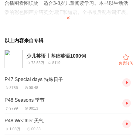
合插图看图识物，适合3-8岁儿童阅读学习。本书以生动活
泼的彩色图画介绍英文词汇和短语。全书最后配有词汇表。
以上内容来自专辑
此音频为书中100个单词的
英音录音版本
。录音按照页码和
章节顺序，让您的孩子学会纯正的英式发音。快来点击收听
少儿英语丨基础英语1000词
吧！
73.53万
8119
免费订阅
购买链接：http://detail.youzan.com/show/goods?
P47 Special days 特殊日子
alias=26u4a37fkmqeq&reft=1491469140779&spm=fake18
8786
00:48
177778
P48 Seasons 季节
扫码购买：
9799
00:13
P48 Weather 天气
1.08万
00:33