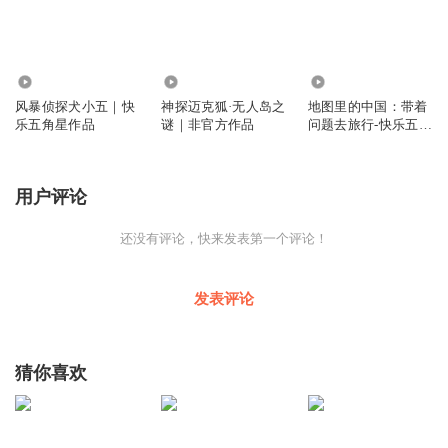
2.70万
7047
466
风暴侦探犬小五｜快
神探迈克狐·无人岛之
地图里的中国：带着
乐五角星作品
谜｜非官方作品
问题去旅行-快乐五角
星
用户评论
还没有评论，快来发表第一个评论！
发表评论
猜你喜欢