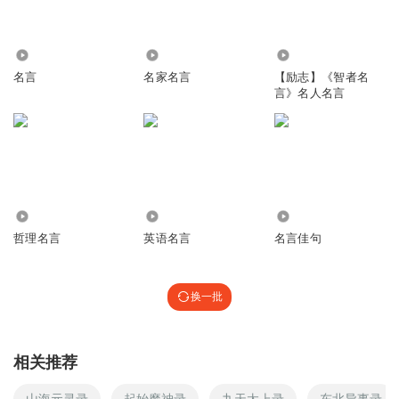
9.26万
5987
6.64万
名言
名家名言
【励志】《智者名
言》名人名言
1.19万
566
2703
哲理名言
英语名言
名言佳句
换一批
相关推荐
山海元灵录
起始魔神录
九天太上录
东北异事录