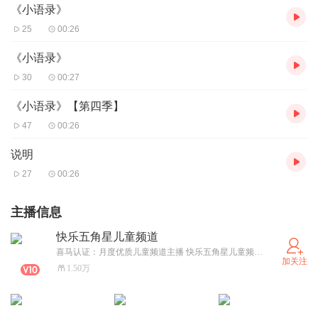
《小语录》
25
00:26
《小语录》
30
00:27
《小语录》【第四季】
47
00:26
说明
27
00:26
主播信息
快乐五角星儿童频道
喜马认证：月度优质儿童频道主播 快乐五角星儿童频道（Kuaile wujiaoxing children's channel），《何小乐故事》、《浣熊小智探案记系列》、《浣熊小智科普》、《浣熊小智番外》、《特工小分队》、《超凡侦探团》、《少年侦探》原创主播。除此之外，还录制过美德故事，寓言故事，童话故事，以及文学名著——《小王子》《我是夏蛋蛋》，即将上架《神探迈克狐·无人岛之谜》等故事。《猴子警长探案记》累计播放量突破100万，粉丝突破1万，订阅量突破1万，总播放量破100万。希望我们每一个精心制作的故事，都能获得大家的赞赏。我们还会更加努力！让我们一起加油！
加关注
1.50万