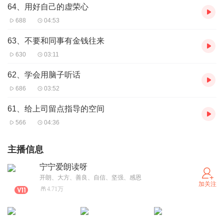
64、用好自己的虚荣心
688
04:53
63、不要和同事有金钱往来
630
03:11
62、学会用脑子听话
686
03:52
61、给上司留点指导的空间
566
04:36
主播信息
宁宁爱朗读呀
开朗、大方、善良、自信、坚强、感恩
加关注
4.71万