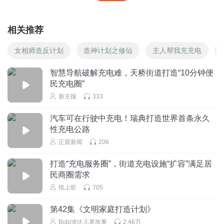
相关推荐
女相师造反计划
造神计划之修仙
主人帮我充充电
智慧导航破解充电难，天桥街道打造“10分钟便
民充电圈”
新京报
333
汽车可在行驶中充电！瑞典打造世界首条永久
性充电公路
正观新闻
206
打造“充电服务圈”，街道充电设施“扩容”满足居
民商圈需求
纸上听
705
第42集《文明家庭打造计划》
Bobi波比儿童故事
2.46万