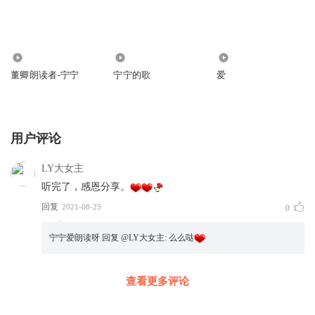
24.10万
348
453
董卿朗读者-宁宁
宁宁的歌
爱
用户评论
LY大女主
听完了，感恩分享。
回复
2021-08-25
0
宁宁爱朗读呀
回复 @
LY大女主
:
么么哒
查看更多评论