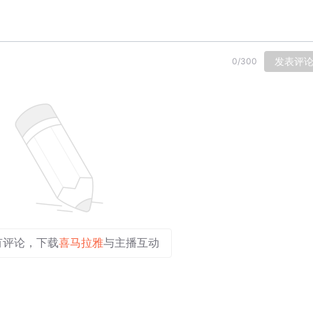
发表评
0
/
300
有评论，下载
喜马拉雅
与主播互动