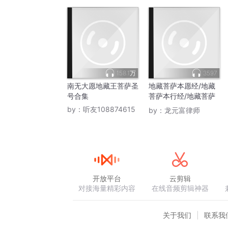
158.1万
3597
南无大愿地藏王菩萨圣
地藏菩萨本愿经/地藏
号合集
菩萨本行经/地藏菩萨
本势力经
by：
听友108874615
by：
龙元富律师
开放平台
云剪辑
对接海量精彩内容
在线音频剪辑神器
关于我们
联系我