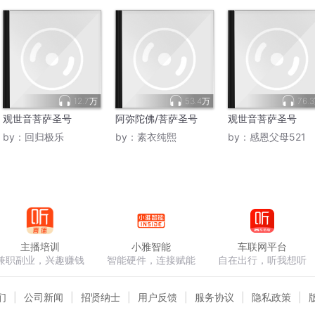
12.7万
53.4万
76.
观世音菩萨圣号
阿弥陀佛/菩萨圣号
观世音菩萨圣号
by：
回归极乐
by：
素衣纯熙
by：
感恩父母521
主播培训
小雅智能
车联网平台
兼职副业，兴趣赚钱
智能硬件，连接赋能
自在出行，听我想听
们
公司新闻
招贤纳士
用户反馈
服务协议
隐私政策