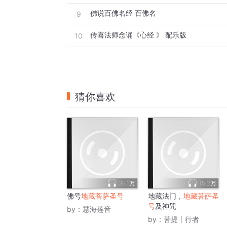
佛说百佛名经 百佛名
9
传喜法师念诵《心经 》 配乐版
10
猜你喜欢
38.1万
15.2万
佛号
地藏菩萨圣号
地藏法门，
地藏菩萨圣
号
及神咒
by：
慧海莲音
by：
菩提丨行者