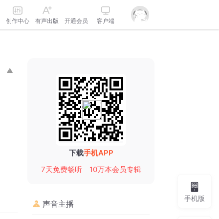
创作中心
有声出版
开通会员
客户端
下载
手机APP
7天免费畅听
10万本会员专辑
手机版
声音主播