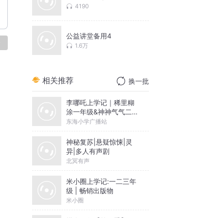
4190
公益讲堂备用4
论
1.6万
相关推荐
换一批
李哪吒上学记｜稀里糊
涂一年级&神神气气二年
级
东海小学广播站
神秘复苏|悬疑惊悚|灵
异|多人有声剧
北冥有声
米小圈上学记:一二三年
级 | 畅销出版物
米小圈