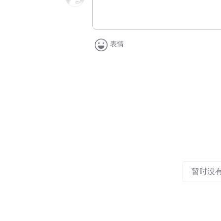
表情
暂时没