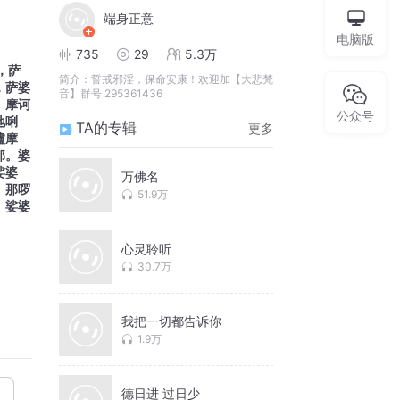
端身正意
电脑版
735
29
5.3万
，萨
简介：
誓戒邪淫，保命安康！欢迎加【大悲梵
，萨婆
音】群号 295361436
。摩诃
公众号
地唎
TA的专辑
更多
嚧摩
那。婆
娑婆
万佛名
。那啰
51.9万
。娑婆
心灵聆听
30.7万
我把一切都告诉你
1.9万
德日进 过日少