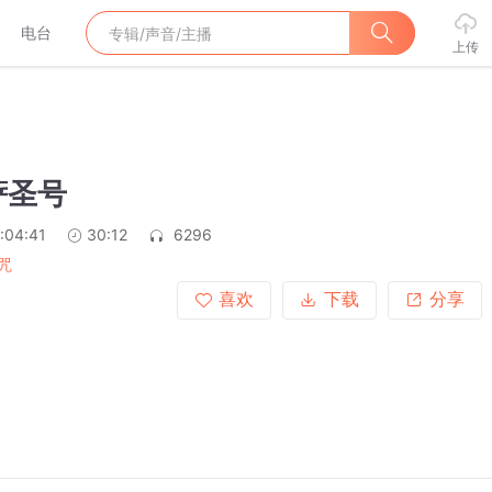
电台
上传
萨圣号
:04:41
30:12
6296
咒
喜欢
下载
分享