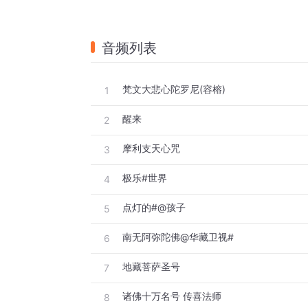
音频列表
梵文大悲心陀罗尼(容榕)
1
醒来
2
摩利支天心咒
3
极乐#世界
4
点灯的#@孩子
5
南无阿弥陀佛@华藏卫视#
6
地藏菩萨圣号
7
诸佛十万名号 传喜法师
8