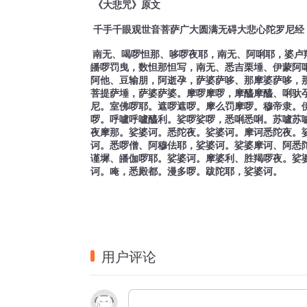
《大悲咒》原文
千手千眼观世音菩萨广大圆满无碍大悲心陀罗尼经
南无、喝啰怛那、哆啰夜耶，南无、阿唎耶，婆卢
皤啰罚曳，数怛那怛写，南无、悉吉栗埵、伊蒙阿
阿他、豆输朋，阿逝孕，萨婆萨哆、那摩婆萨哆，
菩提萨埵，萨婆萨婆。摩啰摩啰，摩醯摩醯、唎驮
尼。室佛啰耶。遮啰遮啰。摩么罚摩啰。穆帝隶。
啰。呼嚧呼嚧醯利。娑啰娑啰，悉唎悉唎。苏嚧苏
夜摩那。娑婆诃。悉陀夜。娑婆诃。摩诃悉陀夜。
诃。悉啰僧、阿穆佉耶，娑婆诃。娑婆摩诃、阿悉
谨墀、皤伽啰耶。娑婆诃。摩婆利、胜羯啰夜。娑
诃。唵，悉殿都。漫多啰。跋陀耶，娑婆诃。
用户评论