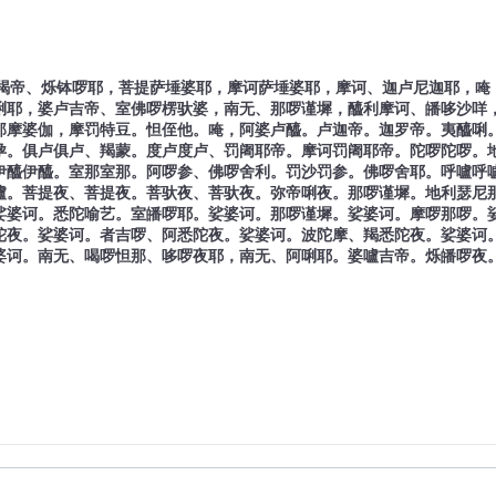
羯帝、烁钵啰耶，菩提萨埵婆耶，摩诃萨埵婆耶，摩诃、迦卢尼迦耶，唵
唎耶，婆卢吉帝、室佛啰楞驮婆，南无、那啰谨墀，醯利摩诃、皤哆沙咩
那摩婆伽，摩罚特豆。怛侄他。唵，阿婆卢醯。卢迦帝。迦罗帝。夷醯唎
孕。俱卢俱卢、羯蒙。度卢度卢、罚阇耶帝。摩诃罚阇耶帝。陀啰陀啰。
伊醯伊醯。室那室那。阿啰参、佛啰舍利。罚沙罚参。佛啰舍耶。呼嚧呼
嚧。菩提夜、菩提夜。菩驮夜、菩驮夜。弥帝唎夜。那啰谨墀。地利瑟尼
娑婆诃。悉陀喻艺。室皤啰耶。娑婆诃。那啰谨墀。娑婆诃。摩啰那啰。
陀夜。娑婆诃。者吉啰、阿悉陀夜。娑婆诃。波陀摩、羯悉陀夜。娑婆诃
婆诃。南无、喝啰怛那、哆啰夜耶，南无、阿唎耶。婆嚧吉帝。烁皤啰夜