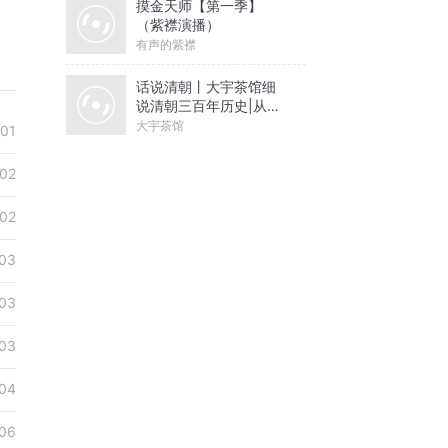
摸金天师【第一季】
（紫襟演播）
有声的紫襟
话说清朝丨大宇茶馆细
说清朝三百年历史|从努
尔哈赤到末代皇帝溥仪|
大宇茶馆
-01
康熙雍正乾隆
-02
-02
03
03
03
04
06