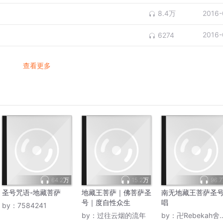
8.4万
2016-
2016-
6274
查看更多
64.2万
15.2万
96.
圣号咒语-地藏菩萨
地藏王菩萨｜佛菩萨圣
南无地藏王菩萨圣
号｜度自性众生
唱
by：
7584241
by：
过往云烟的流年
by：
卍Rebekah舍得放下卍