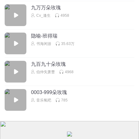
九万万朵玫瑰
Cv_逢生
4958
隐喻-班得瑞
书海闲游
35.63万
九百九十朵玫瑰
伯仲失萧曹
4968
0003-999朵玫瑰
音乐氧吧
785