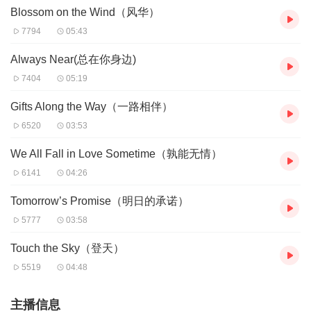
Blossom on the Wind（风华）
正向保罗所说：“人生就像一本书，傻瓜们走马观花似
7794
05:43
地随手翻阅它，聪明的人用心地阅读它。因为他知道这本书
Always Near(总在你身边)
只能读一次。”
7404
05:19
生活如流水般匆匆，当早晨的第一束阳光洒向窗台，新的希
Gifts Along the Way（一路相伴）
望便翩然而至。
6520
03:53
We All Fall in Love Sometime（孰能无情）
6141
04:26
每个人都按照着自己的节奏生活，尘世中没有哪一方净
土能让人随心所欲，只有努力坚强自己的信念，守好做人的
Tomorrow’s Promise（明日的承诺）
本分，就是生命的支撑，就是生命的坚强！
5777
03:58
Touch the Sky（登天）
5519
04:48
因为人生充满了太多的迷茫和变数，明天永远是个谜，
是未知，不管今天的你是一帆风顺，还是举步维艰；明天，
主播信息