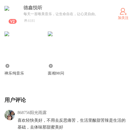
已在路上，正向我们匆匆走来！
德鑫悦听
每天一首唯美音乐，让生命自在，让心灵自由。
加关注
6181
生命的驿站，没有永远，岁月路口，总是走的很仓促。
很多时候我们还没来得及把握，就又是一年匆匆而过。
374.28万
1648
禅乐纯音乐
面相98问
漫漫人生路，花开花落都是人生路上不可或缺的风景。
用户评论
我们既要张开双臂迎接万紫千红，又要高昂的抬起头笑对人
868756阳光雨露
生的坎坷与不平。
喜欢轻快美好，不用去反思痛苦，生活里酸甜苦辣是生活的
基础，去体味那甜蜜美好