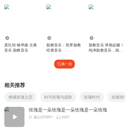
315.15万
8573
3863
莫扎特 钢琴曲 古典
胎教音乐：世界胎教
胎教音乐 孕期必藏！
音乐 胎教音乐
经典音乐
纯净胎教音乐，助眠
又养胎
换一批
相关推荐
倾城玫瑰之恋
剑与玫瑰与战歌
玫瑰时代
全能玫瑰
玫瑰是一朵玫瑰是一朵玫瑰是一朵玫瑰
孤山STORY
4287