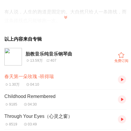
有人说，人生的跑道是固定的。大自然只给人一条路线，而
这条路线也只能够跑一次。
以上内容来自专辑
人生的各个阶段，都各自分配了适当特质：
胎教音乐纯音乐钢琴曲
13.59万
407
免费订阅
童年的软弱，青春期的鲁莽，中年的严肃，老人的阅历，都
春天第一朵玫瑰 -班得瑞
各结出自然的果实，须在它当令的时候予以储存，每个阶段
1.30万
04:10
都有值得人们享受爱好的事物。
Childhood Remembered
9185
04:30
Through Your Eyes（心灵之窗）
生命匆匆，若要享受生命，现在正是时候。
8519
03:49