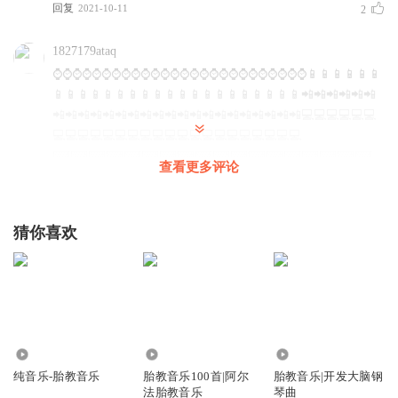
回复
2021-10-11
2
人生如路，难免会有坎坷泥泞，要对未来抱有美好的憧
1827179ataq
憬。岁月恬淡而美好，用一抹清香点缀时光的韵脚，便是活
⌚️⌚️⌚️⌚️⌚️⌚️⌚️⌚️⌚️⌚️⌚️⌚️⌚️⌚️⌚️⌚️⌚️⌚️⌚️⌚️⌚️⌚️⌚️⌚️⌚️⌚️📱📱📱📱📱📱
着的从容！
📱📱📱📱📱📱📱📱📱📱📱📱📱📱📱📱📱📱📱📱📲📲📲📲📲📲
📲📲📲📲📲📲📲📲📲📲📲📲📲📲📲📲📲📲📲📲💻💻💻💻💻💻
人生需要努力付出，在付出的同时，我们也在收获着属
💻💻💻💻💻💻💻💻💻💻💻💻💻💻💻💻💻💻💻💻
于自己的风景，让每一滴汗水，每一点努力，都是收获，都
⌨⌨⌨⌨⌨⌨⌨⌨⌨⌨⌨⌨⌨⌨⌨⌨⌨⌨
查看更多评论
是感动！
⌨⌨ Alaoaoaoaoaoaoaoaoao The same
回复
2021-10-15
0
猜你喜欢
只有脚踏实地走好每一步，步步为营、步步珍重，方能走出
无悔的人生！
1.99万
3486
6.15万
让我们，静下心，陪宝宝走进今天的胎教音乐。
纯音乐-胎教音乐
胎教音乐100首|阿尔
胎教音乐|开发大脑钢
法胎教音乐
琴曲