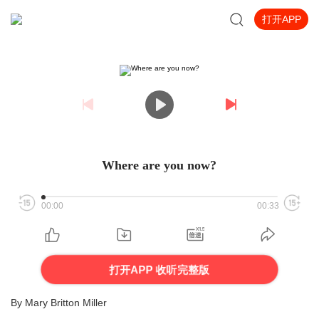
打开APP
Where are you now?
00:00
00:33
打开APP 收听完整版
By Mary Britton Miller