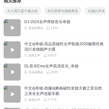
相关推荐
大人我只是个烧火的
剑与异界与烧烧果实
从烧白开水开
DJ-2024女声弹鼓音乐串烧
耳朵故事会
1423
中文dj串烧-高品质磁性女声歌曲2020极限经典
流行发烧靓声大碟
波涛之声
8.60万
Dj-音乐Emo女声高清音乐_串烧
耳朵故事会
2025
中文dj串烧-劲爆dj舞曲磁性发烧天籁之音自然
之美全女声连版车载
波涛之声
7.77万