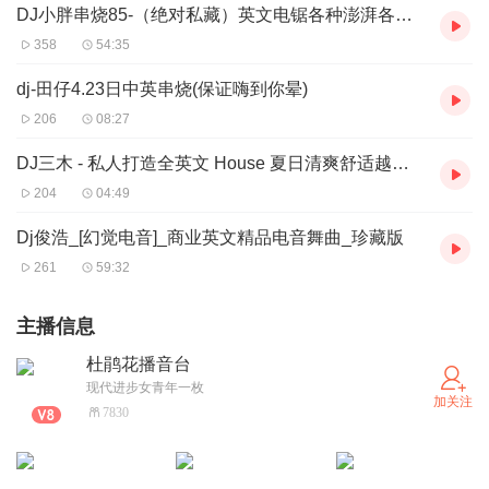
DJ小胖串烧85-（绝对私藏）英文电锯各种澎湃各种嗨！
358
54:35
dj-田仔4.23日中英串烧(保证嗨到你晕)
206
08:27
DJ三木 - 私人打造全英文 House 夏日清爽舒适越古旋律
204
04:49
Dj俊浩_[幻觉电音]_商业英文精品电音舞曲_珍藏版
261
59:32
主播信息
杜鹃花播音台
现代进步女青年一枚
加关注
7830