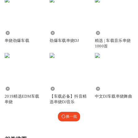
56.89万
194.85万
1326.99万
串烧劲爆车载
劲爆车载串烧DJ
精选 | 车载音乐串烧
1000首
5210
9.58万
258.89万
2019精选EDM车载
【车载必备】抖音精
中文DJ车载串烧舞曲
串烧
选串烧DJ音乐
换一批