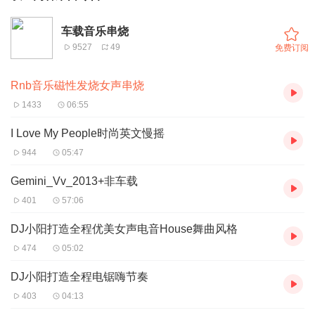
车载音乐串烧
9527
49
免费订阅
Rnb音乐磁性发烧女声串烧
1433
06:55
I Love My People时尚英文慢摇
944
05:47
Gemini_Vv_2013+非车载
401
57:06
DJ小阳打造全程优美女声电音House舞曲风格
474
05:02
DJ小阳打造全程电锯嗨节奏
403
04:13