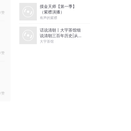
摸金天师【第一季】
（紫襟演播）
赞
有声的紫襟
话说清朝丨大宇茶馆细
说清朝三百年历史|从努
尔哈赤到末代皇帝溥仪|
大宇茶馆
康熙雍正乾隆
赞
赞