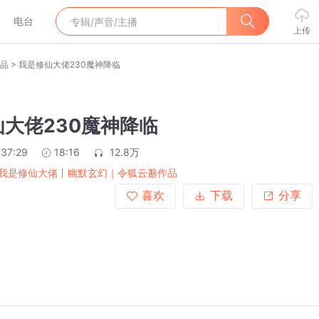
电台
上传
>
品
我是修仙大佬230魔神降临
大佬230魔神降临
:37:29
18:16
12.8万
我是修仙大佬丨幽默玄幻｜令狐云邈作品
喜欢
下载
分享