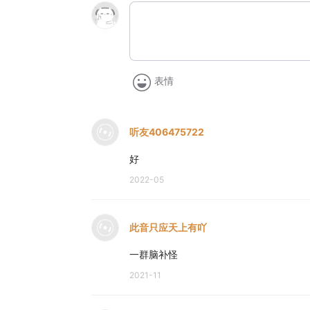
表情
听友406475722
好
2022-05
此音只应天上有吖
一群脑补怪
2021-11