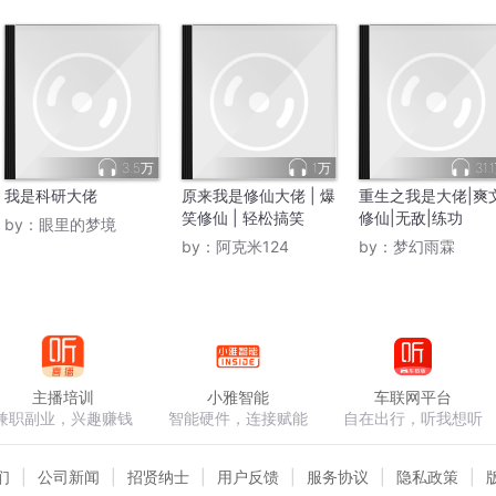
3.5万
1万
31.
我是科研大佬
原来我是修仙大佬 | 爆
重生之我是大佬|爽文
笑修仙 | 轻松搞笑
修仙|无敌|练功
by：
眼里的梦境
by：
阿克米124
by：
梦幻雨霖
主播培训
小雅智能
车联网平台
兼职副业，兴趣赚钱
智能硬件，连接赋能
自在出行，听我想听
们
公司新闻
招贤纳士
用户反馈
服务协议
隐私政策