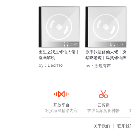
2560
9.7万
重生之我是修仙大佬｜
原来我是修仙大佬丨扮
漫画解说
猪吃老虎丨爆笑修仙爽
文
by：
Deci11o
by：
墨晚有声
开放平台
云剪辑
对接海量精彩内容
在线音频剪辑神器
关于我们
联系我