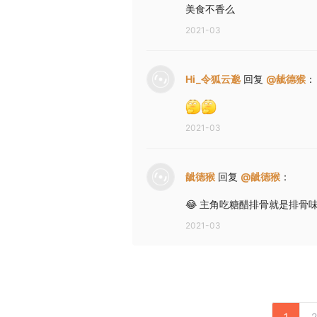
美食不香么
2021-03
Hi_令狐云邈
回复
@
龇德猴
：
2021-03
龇德猴
回复
@
龇德猴
：
😂 主角吃糖醋排骨就是排骨
2021-03
1
2