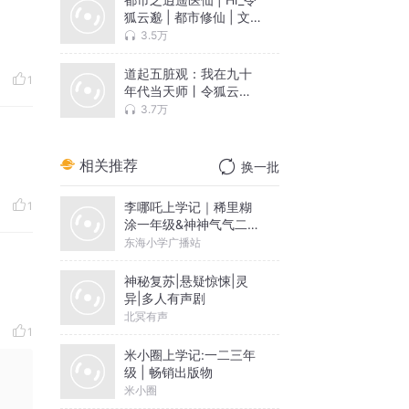
狐云邈 | 都市修仙 | 文
学玄幻| 都市小说
3.5万
道起五脏观：我在九十
1
年代当天师丨令狐云邈
演播丨东方玄幻丨多人
3.7万
有声剧
相关推荐
换一批
李哪吒上学记｜稀里糊
1
涂一年级&神神气气二年
级
东海小学广播站
神秘复苏|悬疑惊悚|灵
异|多人有声剧
北冥有声
1
米小圈上学记:一二三年
级 | 畅销出版物
米小圈