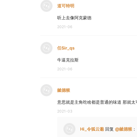
道可特明
听上去像阿克蒙德
2021-06
任Sir_qs
牛逼克拉斯
2021-06
龇德猴
意思就是主角吃啥都是普通的味道 那就太
2021-03
Hi_令狐云邈
回复
@
龇德猴
：