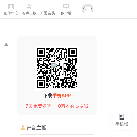
创作中心
有声出版
开通会员
客户端
下载
手机APP
7天免费畅听
10万本会员专辑
手机版
声音主播