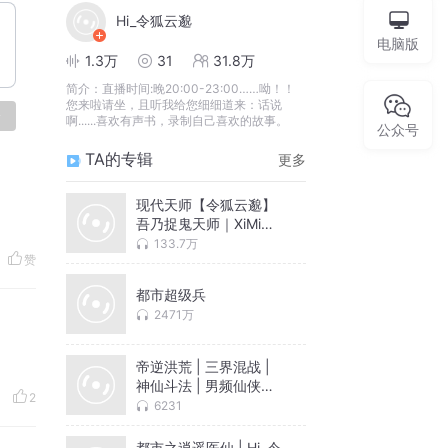
Hi_令狐云邈
电脑版
1.3万
31
31.8万
简介：
直播时间:晚20:00-23:00……呦！！
您来啦请坐，且听我给您细细道来：话说
论
啊......喜欢有声书，录制自己喜欢的故事。
公众号
TA的专辑
更多
现代天师【令狐云邈】
吾乃捉鬼天师｜XiMi团
抢先听
133.7万
赞
都市超级兵
2471万
帝逆洪荒 | 三界混战 |
神仙斗法 | 男频仙侠玄
2
幻小说 | 令狐云邈倾情
6231
播讲
都市之逍遥医仙 | Hi_令