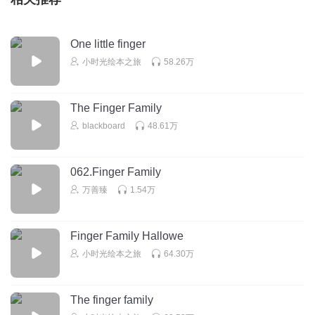
One little finger
小时光绘本之旅
58.26万
The Finger Family
blackboard
48.61万
062.Finger Family
万善臻
1.54万
Finger Family Hallowe
小时光绘本之旅
64.30万
The finger family