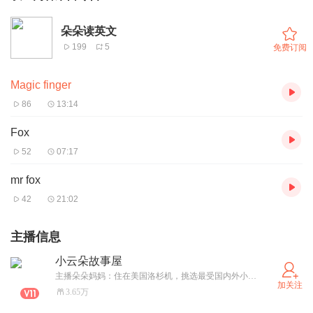
朵朵读英文
199
5
免费订阅
Magic finger
86
13:14
Fox
52
07:17
mr fox
42
21:02
主播信息
小云朵故事屋
主播朵朵妈妈：住在美国洛杉机，挑选最受国内外小朋友欢迎的原版英文绘本，让孩子在听故事的同时熟悉英文语境及表达方式关注“小云朵故事屋”（xiaoyunduogushi）查看中英双语文本及原版绘本图片。
加关注
3.65万