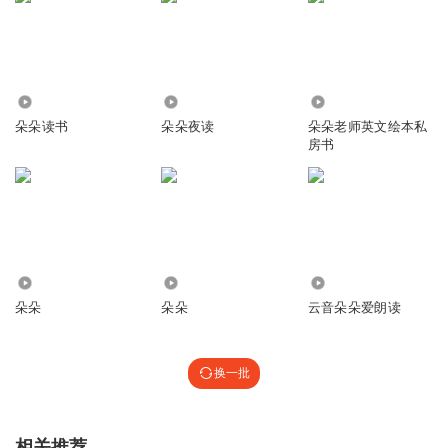
1.17万
3314
4.11万
朵朵读书
朵朵夜读
朵朵老师英文绘本私
房书
5.98万
3327
1233
朵朵
朵朵
云音朵朵爱朗读
换一批
相关推荐