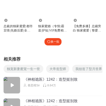
红_子
冯佳佳去南极拍广告没拍够呢
2.83万
185.54万
753.00万
回复
2020-11-12
6
总裁的独家蜜爱|都市
独家蜜婚（专情|霸
【免费多播】总裁旁
言情|先婚后爱|全文
道|护短|VIP免费精
白 独家蜜爱 | 挚爱宠
風沙骨Chilligum
回复 @
红_子
:
那再去回北极？
免费
品）
妻
换一批
_風起
想使坏看看对象好吗，免得到时候难看
相关推荐
回复
2020-11-10
6
独宠新妻蜜宠一生一世
大帝造型师
我创造了型月世界
XJ_半糖微醺
沙发
《神相诡医》1242：造型挺别致
回复
2020-11-10
6
慕思维Sir
8.64万
一生何求JJ
回复 @
XJ_半糖微醺
:
真快
《神相诡医》1242：造型挺别致