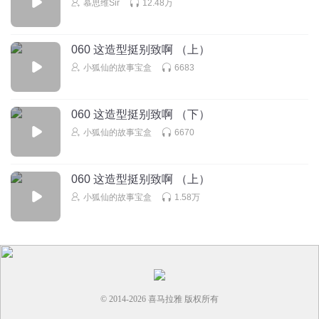
慕思维Sir
12.48万
曼哈顿的游民
君言的团队个个都是好样的，非常棒。点赞打卡。
回复
2020-12-16
7
060 这造型挺别致啊 （上）
小狐仙的故事宝盒
6683
_風起
各位主子早
060 这造型挺别致啊 （下）
回复
2020-11-10
5
小狐仙的故事宝盒
6670
060 这造型挺别致啊 （上）
小狐仙的故事宝盒
1.58万
© 2014-
2026
喜马拉雅 版权所有