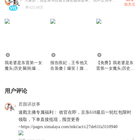
大家好，我是喜马拉雅主播君颜讲故事。 用声音演绎百态故事，传递温暖与力量，带你沉浸式感受故事里的人间烟火。 感谢每一位听众的陪伴，关注君颜讲故事，用声音陪你遇见更多好故事。
加关注
625.68万
1441.35万
339.58万
86.03万
我老婆是东晋第一女
报告医妃，王爷他又
【免费】我老婆是东
魔头|历史脑洞|爆笑
在装傻丨爆笑丨腹黑
晋第一女魔头|历史脑
爽文|赘婿
丨权谋丨宫斗丨多人
洞|爆笑爽文|赘婿
有声剧
用户评论
君颜讲故事
速戳主播专属福利： 收官在即，京东618最后一轮红包限时
领取，下单直接抵现，囤货更香
~https://pages.ximalaya.com/mkt/act/c27de61fa3110940