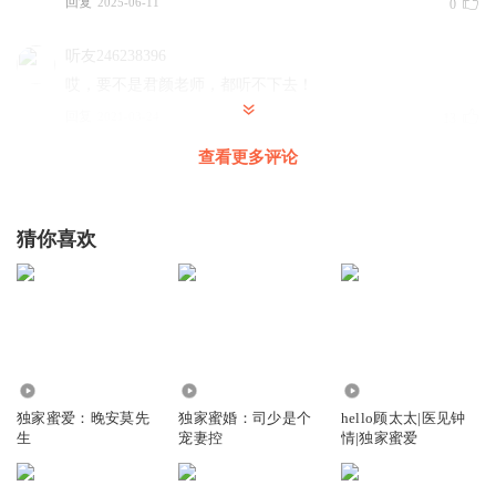
回复
2025-06-11
0
听友246238396
哎，要不是君颜老师，都听不下去！
回复
2021-03-24
13
查看更多评论
一生何求JJ
来了
回复
2020-11-10
9
猜你喜欢
一生何求JJ
冯佳佳你也只会用这样卑鄙龌龊的手段
回复
2020-11-10
8
4641
48.06万
143.79万
奶茶七分甜mm
独家蜜爱：晚安莫先
独家蜜婚：司少是个
hello顾太太|医见钟
我亲爱的轻轻啊，你可愁死我了😂😂，咱们不纠结了好不好
生
宠妻控
情|独家蜜爱
🙈🙈
回复
2021-06-02
5