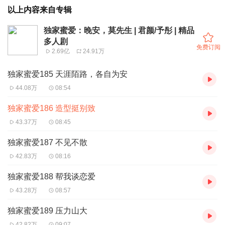
以上内容来自专辑
独家蜜爱：晚安，莫先生 | 君颜/予彤 | 精品
多人剧
免费订阅
2.69亿
24.91万
独家蜜爱185 天涯陌路，各自为安
44.08万
08:54
独家蜜爱186 造型挺别致
43.37万
08:45
独家蜜爱187 不见不散
42.83万
08:16
独家蜜爱188 帮我谈恋爱
43.28万
08:57
独家蜜爱189 压力山大
42.82万
09:07