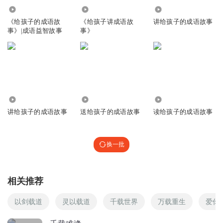
1307
4346
2346
回复
2021-04-01
0
《给孩子的成语故
《给孩子讲成语故
讲给孩子的成语故事
事》|成语益智故事
事》
炒粉干股份
回复 @
我是小波哥
:
.448475885498086490524368448065464596044
8416098658831668685164686644986989686845958655496546985296
25896495559809669846925856849556955.96594495965569846945592
8499694895668549559852692954968645696955869166596985694696
9985969569855968556985569886985699669696588568866868696936
723
2157
663
36366865469865486851886854
讲给孩子的成语故事
送给孩子的成语故事
读给孩子的成语故事
换一批
相关推荐
以剑载道
灵以载道
千载世界
万载重生
爱你