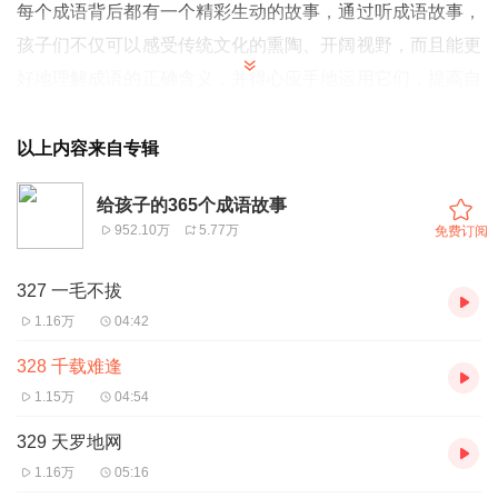
每个成语背后都有一个精彩生动的故事，通过听成语故事，
孩子们不仅可以感受传统文化的熏陶、开阔视野，而且能更
好地理解成语的正确含义，并得心应手地运用它们，提高自
己的表达能力。《给孩子的365个成语故事》中的365个成
语是从人们日常使用的大量成语中精选出来的，这些成语故
以上内容来自专辑
事的语言生动、通俗易懂，能够帮助孩子了解历史、学习知
给孩子的365个成语故事
识，感受到中华传统文化的独特魅力。
952.10万
5.77万
免费订阅
327 一毛不拔
1.16万
04:42
328 千载难逢
1.15万
04:54
329 天罗地网
1.16万
05:16