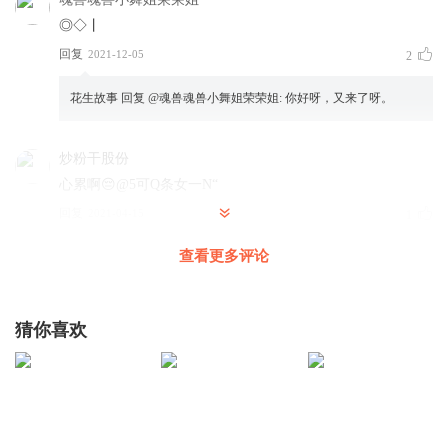
◎◇丨
回复
2021-12-05
2
花生故事
回复 @
魂兽魂兽小舞姐荣荣姐
:
你好呀，又来了呀。
炒粉干股份
心累啊😔@5可Q条女一N“
回复
2021-04-15
1
查看更多评论
1502776djoy
你们给点
吧，求求你们了。就在评论旁边的
回复
2021-04-16
2
猜你喜欢
花生故事
回复 @
1502776djoy
:
嗯嗯！谢谢你的支持哦！
我是小波哥
9