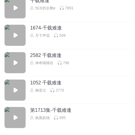
千载难逢
怕冷的企鹅e
7891
1674-千载难逢
月下声花
509
2582 千载难逢
神奇喵喵谷
796
1052 千载难逢
柳若尘
2776
第1713集-千载难逢
疯凰剧场
695