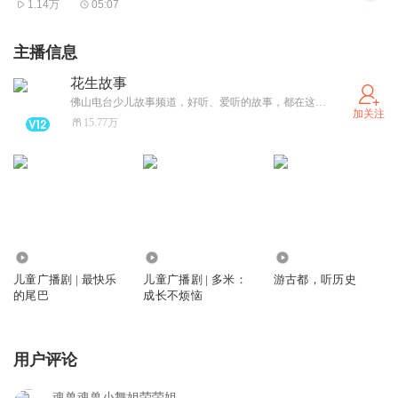
1.14万
05:07
主播信息
花生故事
佛山电台少儿故事频道，好听、爱听的故事，都在这里。
加关注
15.77万
5173
10.57万
20.94万
儿童广播剧 | 最快乐
儿童广播剧 | 多米：
游古都，听历史
的尾巴
成长不烦恼
用户评论
魂兽魂兽小舞姐荣荣姐