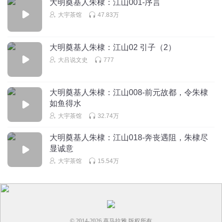
大明奠基人朱棣：江山001-序言
回复
2023-10-06
4
大宇茶馆
47.83万
反野史第一人
回复 @
终有走出去的那一天
:
其实这挺难辨别的，从
大明奠基人朱棣：江山02 引子（2）
当事人的角度来看，朱棣只是一个优秀的统帅，会打仗不一定会治
国，当然朱允炆也的确不咋样
大吕说文史
777
鵟龙
大明奠基人朱棣：江山008-前元故都，令朱棣
要说守卫济南，铁券可比韩复榘强百倍了
如鱼得水
回复
2023-08-19
大宇茶馆
32.74万
3
大明奠基人朱棣：江山018-奔丧遇阻，朱棣尽
保持耐心_静待花开
显诚意
朱允炆一把好牌打的稀巴烂！可惜了瞿能父子啊！！
大宇茶馆
15.54万
回复
2022-05-27
3
© 2014-
2026
喜马拉雅 版权所有