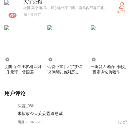
大宇茶馆
微博:某小仙2号，可别走错了门啊！喜马内部群开通，搜索“大宇茶馆”即可找到。微信公号：微信搜索‘大宇茶馆’（就这四个字，没有其他的，其他的都是假的）添加关注即可。实名信息：孙生勇。
加关注
266.01万
22.91万
141.53万
282.92万
度阴山·帝王将相系列
话说中东 | 大宇茶馆
一听就入迷的中国史
| 朱元璋、曾国藩、
说伊朗以色列历史三
| 百家讲坛梅毅作品 |
曹操、秦始皇、成吉
千年 美伊以冲突战争
梅毅说中国史 | 大宇
思汗 | 心术权谋 | 大
根源解读 内塔尼亚胡
茶馆播讲 | 看透历史
宇茶馆演播
特朗普哈梅内伊 中东
门道，读人，读心，
用户评论
历史军事战争大揭秘
读命运
深蓝_08k
朱棣放今天妥妥霸道总裁
回复
2020-12-03
12