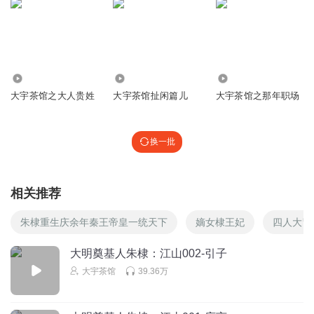
回复
2020-11-26
6
swufezhaoxm
平安是朱棣的克星
20.24万
25.54万
6231
回复
2020-11-26
5
大宇茶馆之大人贵姓
大宇茶馆扯闲篇儿
大宇茶馆之那年职场
听友402342640
回复 @
swufezhaoxm
:
最后投降了朱棣
换一批
木透社
光头是谁
回复
2020-11-24
6
相关推荐
Jaylen_
回复 @
木透社
:
蒋介石
朱棣重生庆余年秦王帝皇一统天下
嫡女棣王妃
四人大冒
大明奠基人朱棣：江山002-引子
终有走出去的那一天
大宇茶馆
39.36万
铁铉的理论基础无外乎君要臣死臣不得不死这套儒家思想，
谈不上任何大义，朱棣也许并不高尚，但朱允炆绝对不是什
么明君仁主