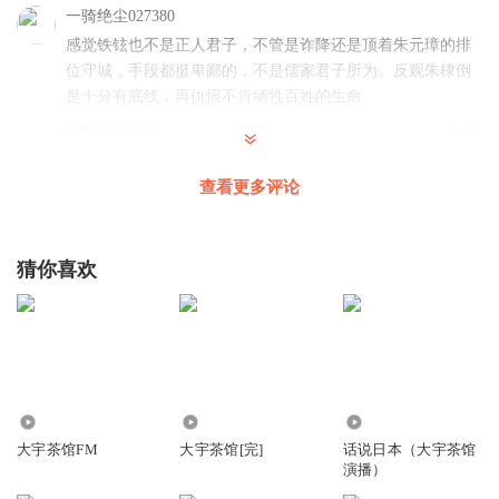
一骑绝尘027380
感觉铁铉也不是正人君子，不管是诈降还是顶着朱元璋的排
位守城，手段都挺卑鄙的，不是儒家君子所为。反观朱棣倒
是十分有底线，再仇恨不肯牺牲百姓的生命
回复
2021-05-18
6
乾坤工作室
回复 @
一骑绝尘027380
:
我觉得是你了解的太浅
查看更多评论
浅暖_cg
猜你喜欢
孔孟之乡是济宁，不是济南
回复
2021-03-13
5
莲子青青_p4
回复 @
浅暖_cg
:
孔孟之乡指的是整个山东，不单单指
济宁，济南自然也是。
10.59万
6.58万
539.21万
小熊淘气
大宇茶馆FM
大宇茶馆[完]
话说日本（大宇茶馆
演播）
精彩有趣！感谢燕山刀客和大宇！