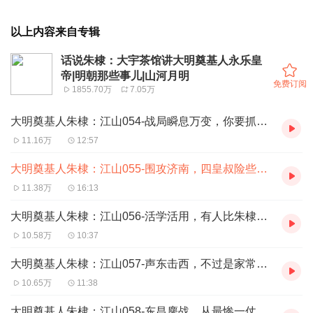
以上内容来自专辑
话说朱棣：大宇茶馆讲大明奠基人永乐皇
帝|明朝那些事儿|山河月明
免费订阅
1855.70万
7.05万
大明奠基人朱棣：江山054-战局瞬息万变，你要抓住时机
11.16万
12:57
大明奠基人朱棣：江山055-围攻济南，四皇叔险些中招
11.38万
16:13
大明奠基人朱棣：江山056-活学活用，有人比朱棣更狠
10.58万
10:37
大明奠基人朱棣：江山057-声东击西，不过是家常便饭
10.65万
11:38
大明奠基人朱棣：江山058-东昌鏖战，从最惨一仗中逃脱（上）