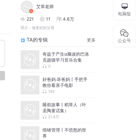
艾草老师
电脑版
221
11
4.8万
简介：
做更好的父母
TA的专辑
更多
公众号
有益于产生α脑波的巴洛
克超级学习音乐合集
0
论
好爸妈·坏爸妈丨手把手
教你看亲子电影
193
睡前故事丨稻草人（叶
圣陶童话集）
21.4万
情绪管理丨不愤怒的世
界