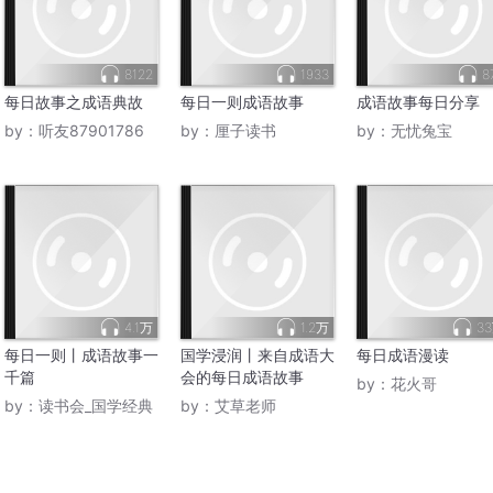
8122
1933
8
每日故事之成语典故
每日一则成语故事
成语故事每日分享
by：
听友87901786
by：
厘子读书
by：
无忧兔宝
4.1万
1.2万
3
每日一则丨成语故事一
国学浸润丨来自成语大
每日成语漫读
千篇
会的每日成语故事
by：
花火哥
by：
读书会_国学经典
by：
艾草老师