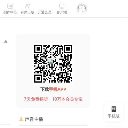
创作中心
有声出版
开通会员
客户端
下载
手机APP
7天免费畅听
10万本会员专辑
手机版
声音主播