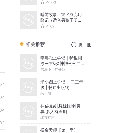
27.7万
睡前故事丨警犬汉克历
险记（适合男孩子听的
故事）
2.6万
相关推荐
换一批
李哪吒上学记｜稀里糊
涂一年级&神神气气二年
级
东海小学广播站
米小圈上学记:一二三年
04
级 | 畅销出版物
米小圈
04
神秘复苏|悬疑惊悚|灵
04
异|多人有声剧
北冥有声
03
摸金天师【第一季】