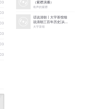
（紫襟演播）
03
有声的紫襟
03
话说清朝丨大宇茶馆细
说清朝三百年历史|从努
03
尔哈赤到末代皇帝溥仪|
大宇茶馆
康熙雍正乾隆
03
03
03