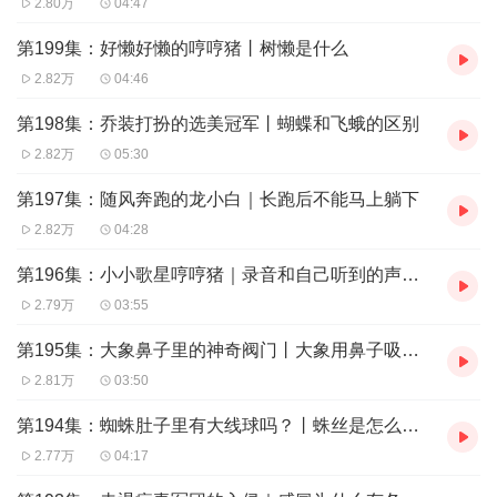
2.80万
04:47
第199集：好懒好懒的哼哼猪丨树懒是什么
2.82万
04:46
第198集：乔装打扮的选美冠军丨蝴蝶和飞蛾的区别
2.82万
05:30
第197集：随风奔跑的龙小白｜长跑后不能马上躺下
2.82万
04:28
第196集：小小歌星哼哼猪｜录音和自己听到的声音不一样
2.79万
03:55
第195集：大象鼻子里的神奇阀门丨大象用鼻子吸水不会被呛
2.81万
03:50
第194集：蜘蛛肚子里有大线球吗？丨蛛丝是怎么形成的
2.77万
04:17