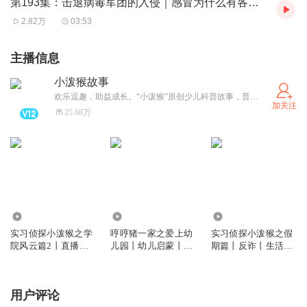
第193集：击退病毒军团的入侵｜感冒为什么有各种症状
2.82万
03:53
主播信息
小泼猴故事
欢乐逗趣，助益成长。“小泼猴”原创少儿科普故事，普信文化旗下 Prosee Studio 工作室出品。正版少儿动画mcn
加关注
25.68万
107.52万
103.20万
94.35万
实习侦探小泼猴之学
哼哼猪一家之爱上幼
实习侦探小泼猴之假
院风云篇2丨直播推
儿园丨幼儿启蒙丨睡
期篇丨反诈丨生活安
理丨校园冒险
前故事
全
用户评论