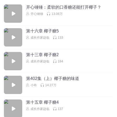
悠奇
开心锤锤：柔软的口香糖还能打开椰子？
回去了吧7居吧1！！？！。！姐姐我ccrddsd三四十多的#四十
开心锤锤
13.06万
五2@@@是2221（就（给好v好v根本v改变结过婚%发广告发
货唱歌v）；。。，！辅导费，，，，，，，，，，，，l' 号
号哈还好还好哈古古怪怪古古怪怪古古怪怪古古怪怪古古怪
第十六章 椰子糖5
怪古古怪怪古古怪怪古古怪怪古古怪怪古古怪怪古古怪怪古
成长作家赵临
133
古怪怪古古怪怪滚滚滚高今还会干货哈哈哈哈不会后悔v还不
够vv刚刚好好补补鱼护u呀
回复
2020-12-26
1
第十三章 椰子糖2
成长作家赵临
184
听友403328368
我要过生日了 我是5月10号的 所以我才要蛋糕的 求求你啦
第402集（上）椰子糖的味道
回复
2022-05-06
0
小布
14.27万
春岸
回复 @
听友403328368
:
我也是
第十五章 椰子糖4
杨程皓呀
成长作家赵临
137
乒乒乓乓偏偏还是喜欢