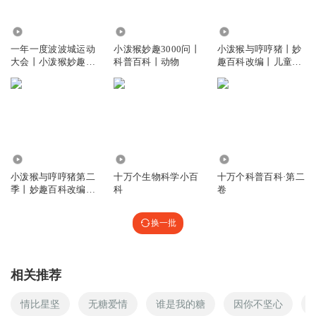
🥥🥥🥥🥥🥥🥥🥥🥥🥥🥥🥥🥥🥥🥥🥥🥥🥥🥥🥥🥥
41.42万
94.06万
14.25万
回复
2020-11-29
0
一年一度波波城运动
小泼猴妙趣3000问丨
小泼猴与哼哼猪丨妙
大会丨小泼猴妙趣百
科普百科丨动物
趣百科改编丨儿童睡
迷你世界小桃子
回复 @
温然芙雪
:
过程不重要
科春节特辑
前故事
phx42ig42e4ed1bc33pu
🥥🥥🥥🥥🥥🥥🥥🥥🥥🥥🥥😁😁😁😁😁😁😁😁😁😁😁
回复
2023-05-13
1
40.83万
206.97万
519
小泼猴与哼哼猪第二
十万个生物科学小百
十万个科普百科·第二
开心果张琬瑜
季丨妙趣百科改编丨
科
卷
儿童睡前故事
回复
2021-01-10
1
换一批
听友297424167
好听 好听
相关推荐
回复
2021-02-08
1
情比星坚
无糖爱情
谁是我的糖
因你不坚心