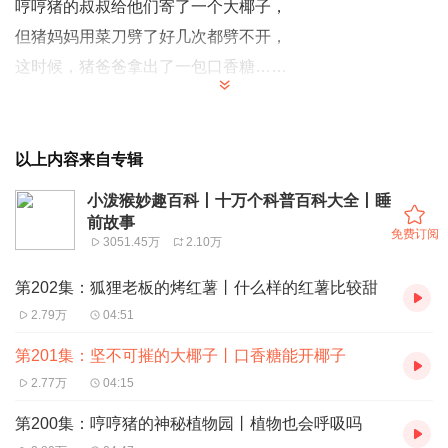
哼哼猪的叔叔给他们寄了一个大椰子，
但猪妈妈用菜刀劈了好几次都劈不开，
这时候，猪爸爸拿出了一包口香糖……
本集小知识：口香糖能开椰子
以上内容来自专辑
小泼猴妙趣百科丨十万个科普百科大全丨睡
前故事
免费订阅
3051.45万
2.10万
第202集：狐狸老板的烤红薯丨什么样的红薯比较甜
2.79万
04:51
第201集：坚不可摧的大椰子丨口香糖能开椰子
2.77万
04:15
第200集：哼哼猪的神秘植物园丨植物也会呼吸吗