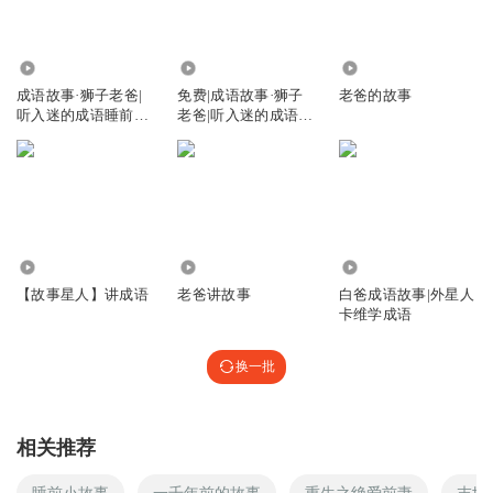
471.37万
2174.19万
1.16万
成语故事·狮子老爸|
免费|成语故事·狮子
老爸的故事
听入迷的成语睡前故
老爸|听入迷的成语睡
事
前故事
1.19万
6747
6852.18万
【故事星人】讲成语
老爸讲故事
白爸成语故事|外星人
卡维学成语
换一批
相关推荐
睡前小故事
一千年前的故事
重生之绝爱前妻
末世