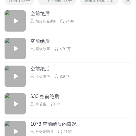
空前绝后
怕冷的企鹅e
9486
空前绝后
嘉欢故事
4.91万
空前绝后
于炎友声
8.97万
633 空前绝后
柳若尘
2633
1073 空前绝后的盛况
神奇喵喵谷
2162