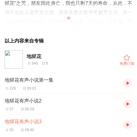
狱花”之咒，朋友因此身亡，我也只剩7天的寿命，从此，不
得不远赴人迹罕至之地，探索各类古墓寻求解咒之法。在一
次次的生死之劫中，与千年女鬼结缘，斗恶人、杀恶鬼、制
奇虫、降女尸王，最终拨开层层迷雾，寻找到飘渺的仙宫，
解开身世之谜，迎娶心中所爱。
以上内容来自专辑
地狱花
340
8
免费订阅
地狱花有声小说第一集
228
09:01
地狱花有声小说2
57
08:29
地狱花有声小说3
55
09:40