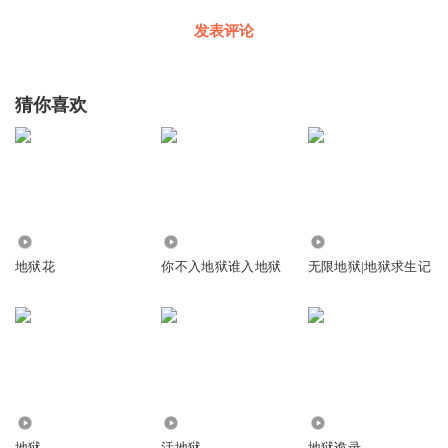
发表评论
猜你喜欢
7347
2.39万
27.57万
地狱花
你不入地狱谁入地狱
无限地狱|地狱求生记
2.27万
1499
1890
地狱
活地狱
地狱诡录