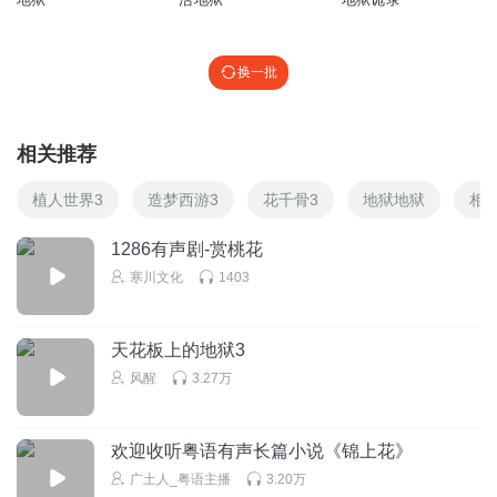
换一批
相关推荐
植人世界3
造梦西游3
花千骨3
地狱地狱
相
1286有声剧-赏桃花
寒川文化
1403
天花板上的地狱3
风醒
3.27万
欢迎收听粤语有声长篇小说《锦上花》
广土人_粤语主播
3.20万