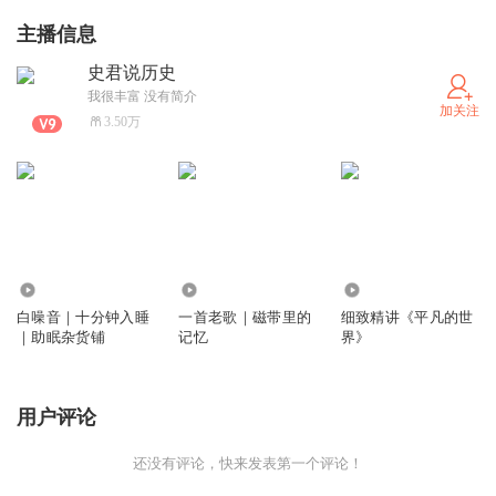
主播信息
史君说历史
我很丰富 没有简介
加关注
3.50万
9654
4
291
白噪音｜十分钟入睡
一首老歌｜磁带里的
细致精讲《平凡的世
｜助眠杂货铺
记忆
界》
用户评论
还没有评论，快来发表第一个评论！