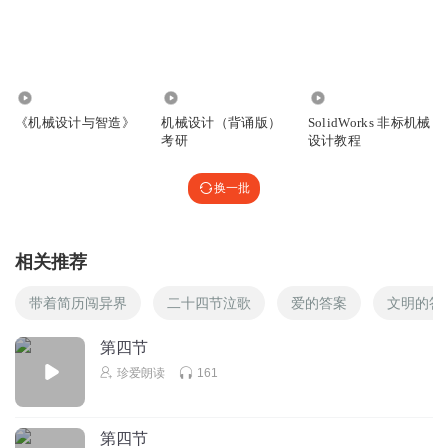
1.02万
1.87万
9.39万
《机械设计与智造》
机械设计（背诵版）
SolidWorks 非标机械
考研
设计教程
换一批
相关推荐
带着简历闯异界
二十四节泣歌
爱的答案
文明的答
第四节
珍爱朗读
161
第四节