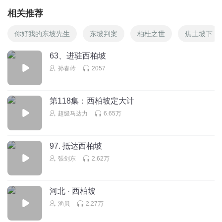
相关推荐
你好我的东坡先生
东坡判案
柏杜之世
焦土坡下
63、进驻西柏坡
孙春岭
2057
第118集：西柏坡定大计
超级马达力
6.65万
97. 抵达西柏坡
張剑东
2.62万
河北 · 西柏坡
渔贝
2.27万