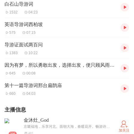
白石山导游词
1532
04:23
英语导游词西柏坡
575
07:15
导游证面试两百问
1383
10:22
因为有梦，所以勇敢出发，选择出发，便只顾风雨兼程。
645
00:08
第十一篇导游词邢台扁鹊庙
660
04:03
主播信息
金沐灶_God
京畿福地，乐享河北。面朝大海，春暖花开。畅游诗海，不负韶华。
加关注
481