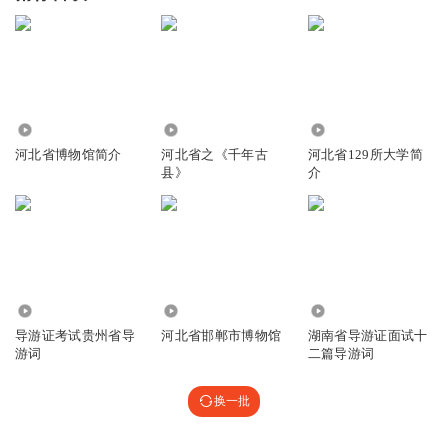
2093
2194
5620
河北省博物馆简介
河北省之《千年古
河北省129所大学简
县》
介
10.20万
3425
11.82万
导游证考试贵州省导
河北省邯郸市博物馆
湖南省导游证面试十
游词
二篇导游词
换一批