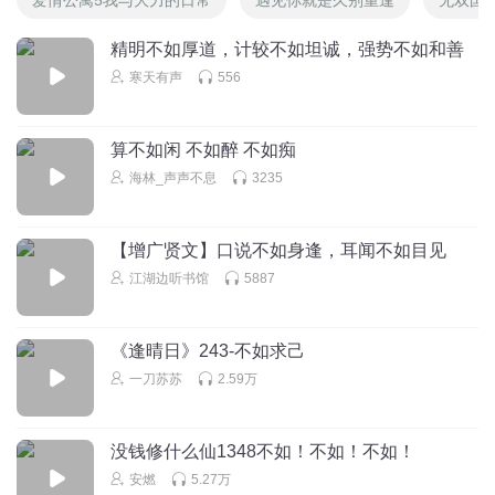
精明不如厚道，计较不如坦诚，强势不如和善
寒天有声
556
算不如闲 不如醉 不如痴
海林_声声不息
3235
【增广贤文】口说不如身逢，耳闻不如目见
江湖边听书馆
5887
《逢晴日》243-不如求己
一刀苏苏
2.59万
没钱修什么仙1348不如！不如！不如！
安燃
5.27万