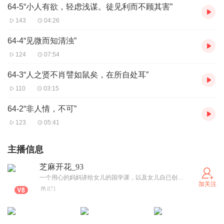
64-5“小人有欲，轻虑浅谋。徒见利而不顾其害”
143
04:26
64-4“见微而知清浊”
124
07:54
64-3“人之贤不肖譬如鼠矣，在所自处耳”
110
03:15
64-2“非人情，不可”
123
05:41
主播信息
芝麻开花_93
一个用心的妈妈讲给女儿的国学课，以及女儿自已创作的幽默风趣的《小汤包日记》，这是一对欢乐的母女组合！
加关注
871