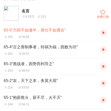
名言
9.26万
231
免费订阅
65-5“力田不如逢年，善仕不如遇合”
251
05:05
65-4“古之善制事者，转祸为福，因败为功”
161
05:57
65-3“善战者，因势而利导之”
153
06:53
65-2“农，天下之本，务莫大焉”
114
03:55
65-1“抱薪救火，薪不尽，火不灭”
164
04:11