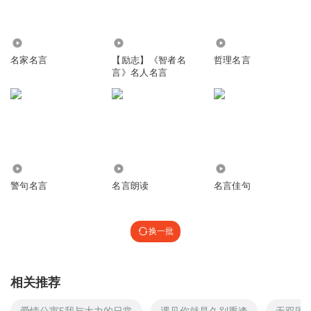
5987
6.64万
1.19万
名家名言
【励志】《智者名
哲理名言
言》名人名言
3948
1004
2703
警句名言
名言朗读
名言佳句
换一批
相关推荐
爱情公寓5我与大力的日常
遇见你就是久别重逢
无双国